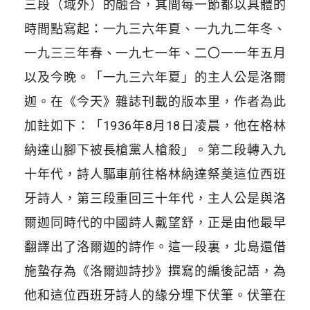
三段（域外）的融合，其間每一節都以具體的
時間點寫起：一九三六年夏、一九九二年冬、
一九三三年春、一九七一年、二〇一一年五月
以及今晚。「一九三六年夏」的主人公是洛爾
迦。在《今天》雜誌刊載的版本里，作者為此
加註如下：「1936年8月18日凌晨，他在格林
納達山腳下被長槍黨人槍殺」。第二段轉入九
十年代，詩人驅車前往格林納達祭奠這位西班
牙詩人，第三段重回三十年代，主人公是與洛
爾迦同時代的中國詩人戴望舒，正是由他最早
翻譯出了洛爾迦的詩作。這一段裏，北島還借
施蟄存為《洛爾迦詩抄》撰寫的編後記語，為
他和這位西班牙詩人的緣分埋下伏筆。伏筆在