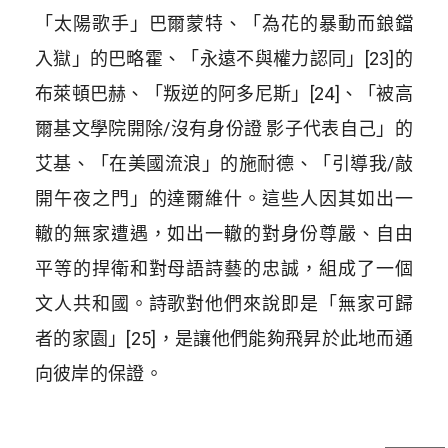
「太陽歌手」巴爾蒙特、「為花的暴動而鋃鐺
入獄」的巴略霍、「永遠不與權力認同」[23]的
布萊頓巴赫、「叛逆的阿多尼斯」[24]、「被高
爾基文學院開除/沒有身份證 影子代表自己」的
艾基、「在美國流浪」的施耐德、「引導我/敲
開午夜之門」的達爾維什。
這些人因其如出一
轍的無家遭遇，如出一轍的對身份尊嚴、自由
平等的捍衛和對母語詩藝的忠誠，組成了一個
文人共和國。詩歌對他們來說即是「無家可歸
者的家園」[25]，是讓他們能夠飛昇於此地而通
向彼岸的保證。