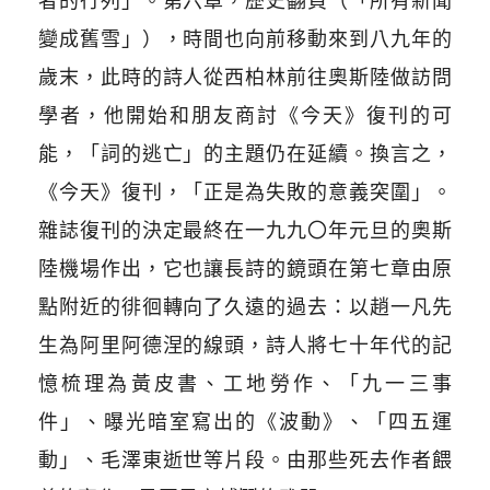
者的行列」。第六章，歷史翻頁（「所有新聞
變成舊雪」），時間也向前移動來到八九年的
歲末，此時的詩人從西柏林前往奧斯陸做訪問
學者，他開始和朋友商討《今天》復刊的可
能，「詞的逃亡」的主題仍在延續。換言之，
《今天》復刊，「正是為失敗的意義突圍」。
雜誌復刊的決定最終在一九九〇年元旦的奧斯
陸機場作出，它也讓長詩的鏡頭在第七章由原
點附近的徘徊轉向了久遠的過去：以趙一凡先
生為阿里阿德涅的線頭，詩人將七十年代的記
憶梳理為黃皮書、工地勞作、「九一三事
件」、曝光暗室寫出的《波動》、「四五運
動」、毛澤東逝世等片段。由那些死去作者餵