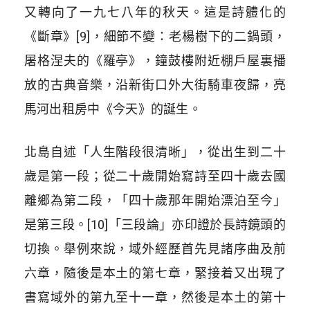
又轉向了一九七八年的秋天。這是詩體化的
《斷章》[9]，細節不變：老楊樹下的二鍋頭，
屠格涅夫的《羅亭》，鐘鼓樓附近棚戶屋裏播
放的古典音樂，沿新街口外大街騎車夜歸，亮
馬河出租房中《今天》的誕生。
北島自述「人生階段很清晰」，從出生到二十
歲是第一段；從二十歲開始寫詩至四十歲去國
離鄉為第二段，「四十歲那年開始漂泊至今」
是第三段。[10]「三段論」亦印證於長詩鏡頭的
切換。舉例來說，域外經歷首先見諸序曲及前
六章，隨後是本土的第七章，緊接着又出現了
書寫域外的第九至十一章，然後是本土的第十