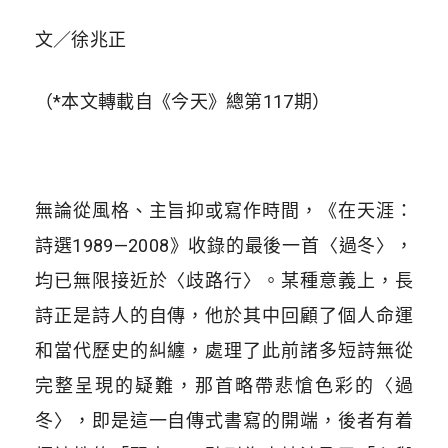
文／徐兆正
（*本文轉載自《今天》總第117期）
無論從風格、主旨抑或寫作時間，《在天涯：
詩選1989—2008》收錄的最後一首〈過冬〉，
均已無限接近於〈歧路行〉。某種意義上，長
詩正是詩人的自傳，他於其中回顧了個人命運
和當代歷史的糾纏，處理了此前諸多短詩無從
完整呈現的疑難，那首略帶悲愴色彩的〈過
冬〉，即是這一自傳式書寫的開端，後者有着