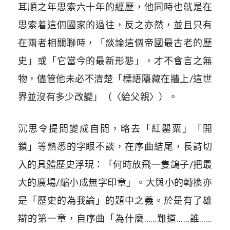
耳順之年思索六十年的經歷，他同時也就是在
思索着這個國家的過往，反之亦然，並且只有
在兩者相關聯時，「談論這個帝國最古老的歷
史」或「它當今的最新形態」，才不會言之無
物，儘管他未必不清楚「標語隱藏在牆上/這世
界並沒有多少改變」（〈給父親〉）。
沉思令提問變成自問，略去「紅罌粟」「開
鎖」等熟悉的字眼不談，在序曲結尾，長詩切
入的具體歷史浮現：「何時放飛一隻鴿子/把最
大的廣場/縮小成無字印章」。大與小的轉換亦
是「歷史的為我論」的題中之義。於是有了雄
辯的第一章，自序曲「為什麼……難道……誰……