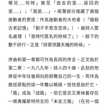
哪兒……何時」推至「逝去的是……返回的
是……」；「我是……」。尾聲部分暗藏了兩個
施動者的更迭：作為施動者的大他者（「槍殺
古老記憶」「劊子手思念空床」），被詩人匿
名處理（「是時代匿名的時候了」）。餘下的
數千詩行，正是「詩歌泄露天機的時候」。
序曲和第一章都可作為長詩的序言，正文始於
第二章：一九八九年，詩人四十歲，此刻的他
將從中年往後與向前俯瞰自己的一生，而作為
敘述原點的這一年難以略過。恰恰是由於它，
「路」成為「歧路」，但它是否又意味着存在
一條弗羅斯特所言的「未走之路」（在另一個