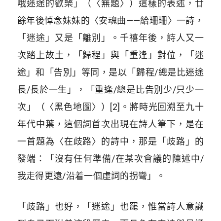
哦迷途的歡樂」（〈無題〉）這樣的表述，廿
餘年後悼念妹妹的〈安魂曲——給珊珊〉一詩，
「迷途」又是「離別」。千禧年後，詩人又一
次踏上故土，「歸程」與「重逢」對位，「迷
途」和「告別」等同，是以「歸程/總是比迷途
長/長於一生」，「重逢/總是比告別少/只少一
次」（〈黑色地圖〉）[2]。將時光回溯至九十
年代中葉，這個詞首次出現在詩人筆下，是在
一首題為〈在歧路〉的詩中，那是「歧路」的
發端：「沒有任何準備/在某次會議的陳述中/
我走得更遠/沿着一個虛詞的拐彎」。
「歧路」也好，「迷途」也罷，惟當詩人意識