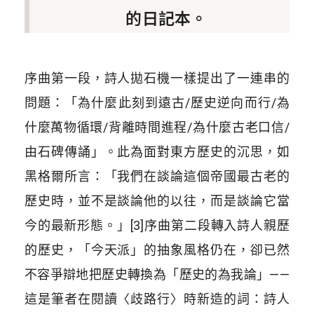
的日記本。
序曲第一段，詩人拋石機一樣提出了一連串的
問題：「為什麼此刻到遠古/歷史逆向而行/為
什麼萬物循環/背離時間進程/為什麼古老口信/
由石碑傳誦」。此為面對東方歷史的沉思，如
黑格爾所言：「我們在談論這個帝國最古老的
歷史時，並不是談論他的以往，而是談論它當
今的最新形態。」[3]序曲第二段轉入詩人親歷
的歷史，「今天派」的抽象風格仍在，卻已然
不容爭辯地把歷史轉換為「歷史的為我論」——
這是筆者在閱讀〈歧路行〉時新造的詞：詩人