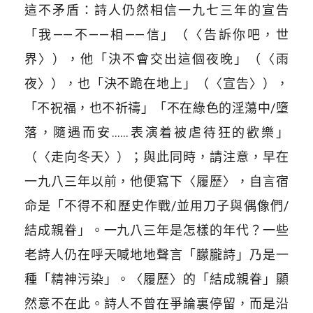
這不矛盾：詩人仍然相信一九七三年的宣告
「我——不——相——信」（〈告訴你吧，世
界〉），他「決不會交出這個夜晚」（〈雨
夜〉），也「決不跪在地上」（〈宣告〉），
「不祝福，也不祈禱」「不在綠色的淫蕩中/墮
落，隨遇而安……表演着被虐待狂的歡樂」
（〈走向冬天〉）；與此同時，請注意，早在
一九八三年以前，他便寫下〈履歷〉，自言宿
命是「不得不和歷史作戰/並用刀子與偶像們/
結成親眷」。一九八三年是怎樣的年代？一些
老詩人仍在呼天喊地地聲言「朦朧詩」乃是一
種「精神污染」。〈履歷〉的「結成親眷」顯
然意不在此。詩人不曾在爭論裏停留，而是沿