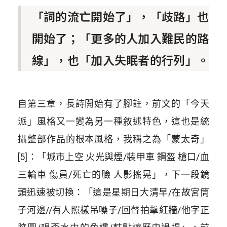
「詞的流亡開始了」，「歧路」也
開始了；「更多的人加入難民的路
線」，也「加入失眠者的行列」。
自第三章，長詩開始有了腳註，前文的「今天
派」風格又一變為另一種敘述特色，這也是統
攝整部作品的根本風格，我稱之為「蒙太奇」
[5]：「城市上空 火光與煙/裝甲車 鋼盔 槍口/血
三輪車 傷員/死亡的臉 人影搖晃」，下一段鏡
頭迅速被切換：「這是星期日大清早/在故宮筒
子河邊//有人照樣吊嗓子/回聲拍擊紅牆/他字正