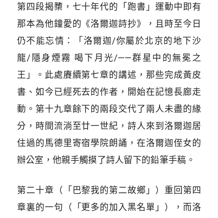
第四段揭櫫，七十年代的「跑書」運動中即有
那本為他鐘愛的《洛爾迦詩抄》，且時至今日
仍不能忘情：「洛爾迦/你屬於北京的地下沙
龍/隱身煙霧 喝下月光/——群星中的無冕之
王」。此處賡續第七章的講述，那些完成黃皮
書、如今已經死去的作者，開始在記憶長廊走
動。第十九章餘下的兩段交代了兩人未盡的緣
分，時間流淌至廿一世紀，詩人來到洛爾迦居
住過的馬德里寄宿學院朗誦，在洛爾迦侄女的
辦公室，他親手觸摸了詩人留下的鉛筆手稿。
第二十章（「巴黎我的第二故鄉」）重回第四
章裏的一句（「更多的加入黑名單」），而洛