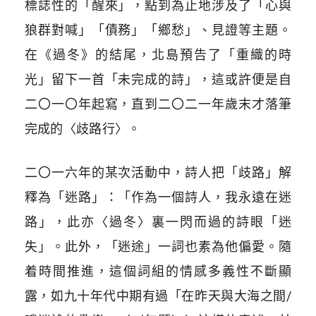
標誌性的「醒來」，點到為止地涉及了「心與
狼群對喊」「債務」「鄉愁」、見證等主題。
在《過冬》的結尾，北島預告了「重織的時
光」留下一首「未完成的詩」，這或許便是自
二〇一〇年起寫，直到二〇二一年歲末才落筆
完成的〈歧路行〉。
二〇一六年的某次活動中，詩人把「歧路」解
釋為「迷路」：「作為一個詩人，我永遠在迷
路」，此亦〈過冬〉裏一閃而過的詩眼「迷
失」。此外，「迷途」一詞也素為他偏愛。隨
着時間推進，這個詞組的情感多義性不斷顯
露，如九十年代中期有過「在昨天與大海之間/