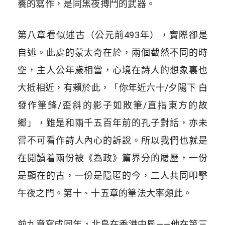
養的寫作，是同黑夜搏鬥的武器。
第八章看似述古（公元前493年），實際卻是
自述。此處的蒙太奇在於，兩個截然不同的時
空，主人公年歲相當，心境在詩人的想象裏也
大抵相近，有賴於此，「你年近六十/夕陽下 白
發作筆鋒/歪斜的影子如敗筆/直指東方的故
鄉」，雖是和兩千五百年前的孔子對話，亦未
嘗不可看作詩人內心的訴說。所以我們也就是
在閱讀着兩份被《為政》篇界分的履歷，一份
是顯在的古，一份是隱匿的今，二人共同叩擊
午夜之門。第十、十五章的筆法大率類此。
前九章寫成同年，北島在香港中風——他在第三