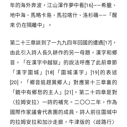
年的海外奔波，江山渾作夢中看[16]——希臘、
地中海、馬略卡島、馬拉喀什、洛杉磯——「醒
來 仍在隔離中」。
第二十三章談到了一九九四年回國的遭遇[17]，
由此引入詩人長久耕作的另一母題，漢字和鄉
音。「在漢字中越獄」的說法呼應了此前章節
「漢字圍城」[18]「圍城漢字」[19]的表述
[20]，「鄉音追趕異鄉人」對應第十三章裏的
「鏡中有鄉愁的主人」[21]。第二十四章是對
〈拉姆安拉〉一詩的補充。二〇〇二年，作為
國際作家議會代表團的成員，詩人前往圍城中
的拉姆安拉和加沙走廊，牛津版的〈歧路行〉