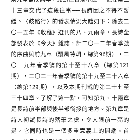
十三章交代了這段往事——長詩因之不得不暫
緩。〈歧路行〉的發表情況大體如下：除去二
〇一五年《收穫》選刊的八、九兩章，長詩全
部發表於《今天》雜誌，計二〇一二年春季號
的序曲與前九章（飄風特輯，總第96期），二
〇一九年春季號的第十至十八章（總第121
期），二〇二一年春季號的第十九至二十六章
（總第129期），以及本期刊載的第二十七至
三十四章。了解了這一點，可知第九、十兩章
是長詩前半部與後半部銜接的地方。第九章是
詩人初試長詩的落筆之處，令人眼前一亮的
是，它同時也是一個多重意義上的開端。首