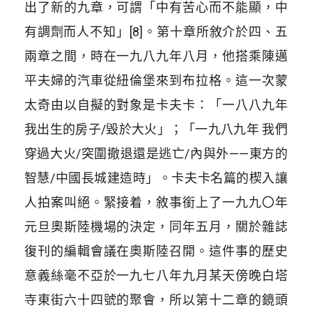
出了新的九章，可謂「中有苦心而不能顯，中
有調劑而人不知」[8]。第十章所敘介於四、五
兩章之間，時在一九八九年八月，他搭乘陳邁
平夫婦的汽車從紐倫堡來到布拉格。這一次蒙
太奇由以自擬的對象是卡夫卡：「一八八九年
我出生的房子/毀於大火」；「一九八九年 我們
穿過大火/突圍撤退還是逃亡/內與外——東方的
智慧/中國長城建造時」。卡夫卡名篇的楔入讓
人拍案叫絕。緊接着，敘事銜上了一九九〇年
元旦奧斯陸機場的決定，同年五月，關於雜誌
復刊的編輯會議在奧斯陸召開。這件事的歷史
意義絲毫不亞於一九七八年九月某天傍晚白塔
寺東街六十四號的聚會，所以第十二章的鏡頭