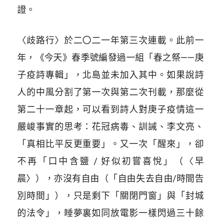
證。
〈歧路行〉於二〇二一年第三次連載。此前一
年，《今天》春季號編發過一組「春之祭——庚
子疫詩專輯」，北島並未加入其中。如果說詩
人的中風分割了第一次與第二次刊載，那麼從
第二十一章起，可以看到詩人對庚子疫情這一
嚴峻事實的思考：花冠病毒、訓誡、李文亮、
「真相比平反更重要」。又一次「醒來」，卻
不再「口中含鹽 / 好似初嘗喜悅」（〈早
晨〉），亦沒有自由（「自由失去自由/時間告
別時間」），只是剩下「關閉門窗」與「封城
的法令」，睡夢裏如同放電影一樣閃過三十餘