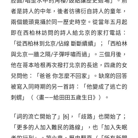
腔圓/唱歪水中的角樓/鼓點讓歷史過場」。前
者是詩人的中年，後者彷彿衍自詩人的童年，
兩個鏡頭竟攝於同一歷史時空。從當年五月起
即在西柏林訪問的詩人給北京的家打電話：
「從西柏林到北京/佔線 斷斷續續」；「西柏林
與北京一牆之隔/子彈呼嘯而過」。三個月後，
他在哥本哈根再次撥打北京的長途，四歲的女
兒問他：「爸爸 你怎麼不回家」。缺席的回答
被寫入同時期的另一首詩：「他變成了逃亡的
刺蝟」（〈畫——給田田五歲生日》）。
「詞的流亡開始了」[6]，「歧路」也開始了；
「更多的人加入難民的路線」，也「加入失眠