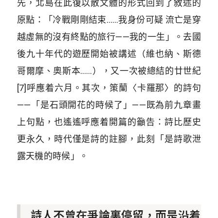
先，北島在此復以散文體的形式回到了敘述的
原點：「冷戰剛剛結束……我身份可疑 流亡是穿
越虛無的沒有終點的旅行——我的一生」。去國
後九十年代的遊歷開始被講述（維也納、斯德
哥爾摩、奧斯本……），又一次被總結的廿世紀
[7]呼應着六月。其次，策蘭〈卡羅那〉的詩句
——「是石頭開花的時候了」——既為前九章畫
上句點，也遙遙呼應着開篇的籲告：詩比歷史
更永久，時代僅是詩的註腳，此刻「是詩歌泄
露天機的時候」。
詩人不曾在爭論裏停留，而是沿着