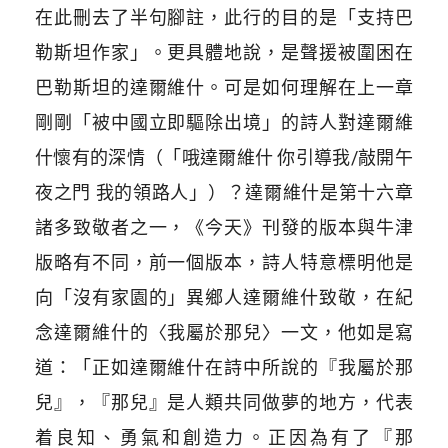
在此刪去了半句腳註，此行的目的是「支持巴
勒斯坦作家」。更具體地說，是聲援被圍困在
巴勒斯坦的達爾維什。可是如何理解在上一章
剛剛「被中國立即驅除出境」的詩人對達爾維
什懷有的深情（「哦達爾維什 你引導我/敲開午
夜之門 我的領路人」）？達爾維什是第十六章
諸多致敬者之一，《今天》刊發的版本與牛津
版略有不同，前一個版本，詩人特意標明他是
向「沒有家園的」異鄉人達爾維什致敬，在紀
念達爾維什的〈我屬於那兒〉一文，他如是寫
道：「正如達爾維什在詩中所說的『我屬於那
兒』，『那兒』是人類共同做夢的地方，代表
着良知、勇氣和創造力。正因為有了『那