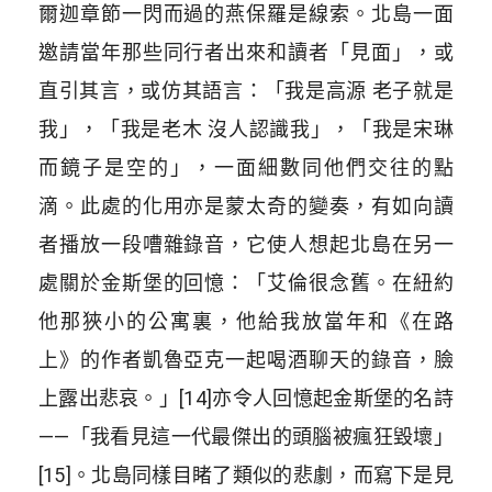
爾迦章節一閃而過的燕保羅是線索。北島一面
邀請當年那些同行者出來和讀者「見面」，或
直引其言，或仿其語言：「我是高源 老子就是
我」，「我是老木 沒人認識我」，「我是宋琳
而鏡子是空的」，一面細數同他們交往的點
滴。此處的化用亦是蒙太奇的變奏，有如向讀
者播放一段嘈雜錄音，它使人想起北島在另一
處關於金斯堡的回憶：「艾倫很念舊。在紐約
他那狹小的公寓裏，他給我放當年和《在路
上》的作者凱魯亞克一起喝酒聊天的錄音，臉
上露出悲哀。」[14]亦令人回憶起金斯堡的名詩
——「我看見這一代最傑出的頭腦被瘋狂毀壞」
[15]。北島同樣目睹了類似的悲劇，而寫下是見