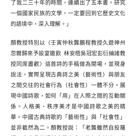
了我二三十年的時間，連續出了五本書。研究
一個國家民族的文學，一定要回到它歷史文化
的語境中，深入理解。」
顏教授特別以〈壬寅仲秋龔鵬程教授久遊神州
忽爾歸來予設宴邀飲 林安梧吳冠宏彭衍綸諸教
授同席盡歡〉這首詩的手稿做為開場，並現身
說法，實際呈現古典詩之美（藝術性）與朋友
之間交往的社會行為（社會性）一體不分。展
現中國詩歌，如何「用」在人際之間的互動關
係。人格美、秩序美才是中國詩歌之美的精
華。中國古典詩歌的「藝術性」與「社會性」
並非截然為二。顏教授說：「老龔雖然自投羅