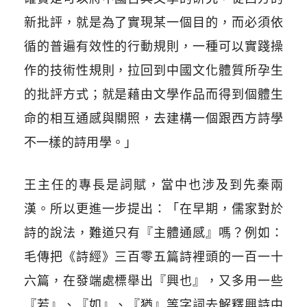
新批評，就是為了實現某一個目的，而必須依
循的普遍有效性的行動規則，一種可以實踐操
作的技術性規則，拉回到中國文化體質所孕生
的批評方式；就是藉由文學作品而得到個體生
命的相互通感與關照，去建構一個跟西方詩學
不一樣的詩用學。」
王主任的專長是詞賦，當中也涉及到先秦兩
漢。所以更進一步提出：「在早期，儒家對於
詩的說法，難道只有『主體通感』嗎？例如：
毛傳把《詩經》三百零五篇詩裡頭的一百一十
六篇，在發端處標舉出『興也』，又多用一些
『若』、『如』、『猶』等字詞去解釋興詩中