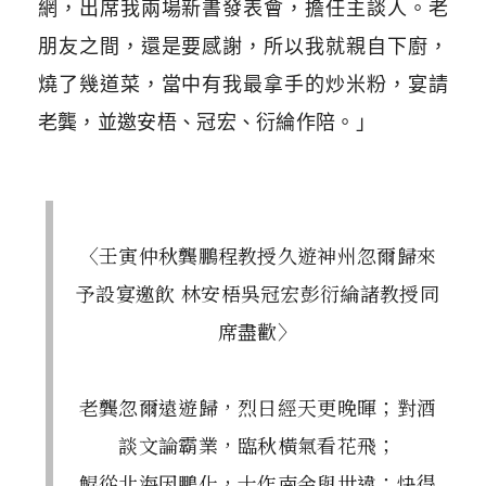
網，出席我兩場新書發表會，擔任主談人。老
朋友之間，還是要感謝，所以我就親自下廚，
燒了幾道菜，當中有我最拿手的炒米粉，宴請
老龔，並邀安梧、冠宏、衍綸作陪。」
〈壬寅仲秋龔鵬程教授久遊神州忽爾歸來
予設宴邀飲 林安梧吳冠宏彭衍綸諸教授同
席盡歡〉
老龔忽爾遠遊歸，烈日經天更晚暉；對酒
談文論霸業，臨秋橫氣看花飛；
鯤從北海因鵬化，士作南金與世違；快得