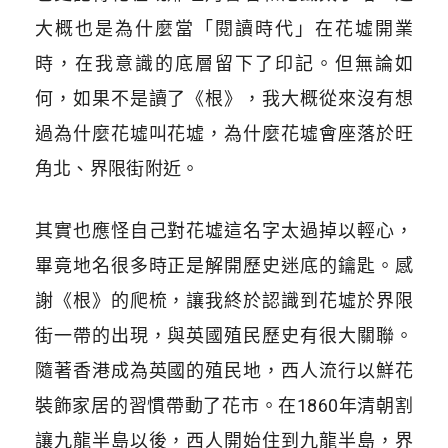
大概也是為什麼當「閱讀時代」在花墟開業
時，在我意識的底層留下了印記。但無論如
何，如果不是讀了《根》，我大概從來沒有想
過為什麼花墟叫花墟，為什麼花墟會座落於旺
角北、界限街附近。
其實也應怪自己對花墟這名字太過掉以輕心，
畢竟地名很多時正是解開歷史迷底的鑰匙。感
謝《根》的爬梳，讓我終於認識到花墟於界限
街一帶的出現，與英國殖民歷史有很大關聯。
隨著香港成為英國的殖民地，西人流行以鮮花
裝飾家居的習慣帶動了花市。在1860年清朝割
讓九龍半島以後，西人開始住到九龍半島，界