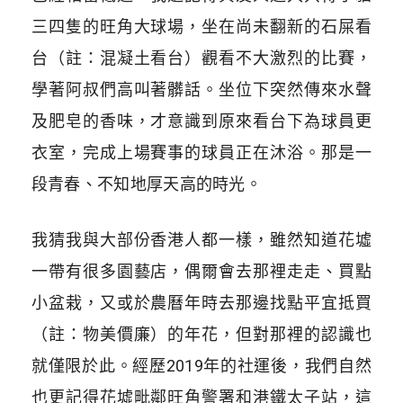
三四隻的旺角大球場，坐在尚未翻新的石屎看
台
（註：混凝土
看台
）
觀看不大激烈的比賽，
學著阿叔們高叫著髒話。坐位下突然傳來水聲
及肥皂的香味，才意識到原來看台下為球員更
衣室，完成上場賽事的球員正在沐浴。那是一
段青春、不知地厚天高的時光。
我猜我與大部份香港人都一樣，雖然知道花墟
一帶有很多園藝店，偶爾會去那裡走走、買點
小盆栽，又或於農曆年時去那邊找點平宜抵買
（註：物美價廉）的年花，但對那裡的認識也
就僅限於此。經歷2019年的社運後，我們自然
也更記得花墟毗鄰旺角警署和港鐵太子站，這