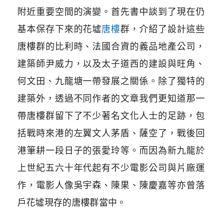
附近重要空間的演變。首先書中談到了現在仍
基本保存下來的花墟
唐樓
群，介紹了設計這些
唐樓群的比利時、法國合資的義品地產公司，
建築師尹威力，以及太子道西的建設與旺角、
何文田、九龍塘一帶發展之關係。除了獨特的
建築外，透過不同作者的文章我們更知道那一
帶唐樓群留下了不少著名文化人士的足跡，包
括戰時來港的左翼文人茅盾、薩空了，戰後回
港筆耕一段日子的張愛玲等。而因為新九龍於
上世紀五六十年代起有不少電影公司與片廠運
作，電影人像吳宇森、陳果、陳慶嘉等亦曾落
戶花墟現存的唐樓群當中。