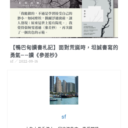
【鴨巴甸讀書札記】面對荒誕時，坦誠書寫的
勇氣——讀《參差杪》
sf
2022-09-16
sf