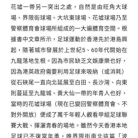
花墟一帶另一突出之處，自然是由旺角大球
場、界限街球場、大坑東球場、花墟球場乃至
警察體育會球場所組成的一大遍體育空間。根
據書中文章所示，足球運動於香港先於港島興
起，隨著城市發展於上世紀
5、60
年代開始在
九龍落地生根。因為市民缺乏文娛康樂也好，
因為港英政府需要利用足球來吸納（或消耗）
從石硤尾一直向北延展至白田、長沙灣、向東
則蔓延至九龍城、黃大仙一帶的年青人也好，
當時的花墟球場（現在已變回警察體育會、不
對外開放）便成了萬千年輕人觀看甲組足球聯
賽大戰、揮灑青春的場地。雖然今天香港本地
足球已不復當年勇，唯界限街南北這篇「波