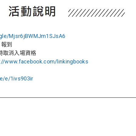
s.gle/Mjsr6jBWMJm1SJsA6
m 報到
時取消入場資格
s://www.facebook.com/linkingbooks
me/e/1ivs903ir