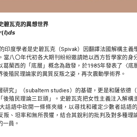
：史碧瓦克的異想世界
(𝙡)𝙙𝙨
答的印度學者是史碧瓦克（Spivak）因翻譯法國解構主
。當八〇年代初各大期刊紛紛邀請她以西方哲學家的身
以葛蘭西的「底層」概念為啟發，於1985年發表了〈底
界後殖民理論家的異質反叛之姿，再次震動學術界。
」（subaltern studies）的基礎，更是和薩依德（Ed
）齊名的「後殖民理論三巨頭」。史碧瓦克把女性主義注入解
大話語中砍開一條條夾縫，以尋找和確定少數者話語
反叛、坦率和無所畏懼，結合其銳利的批判及對多種理
的一員。