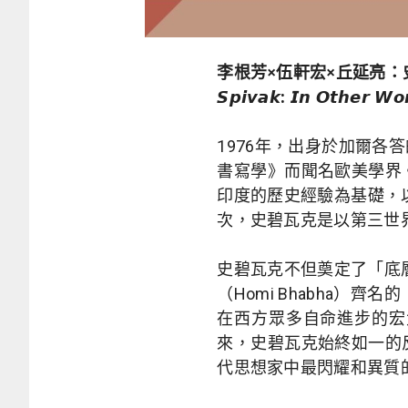
李根芳×伍軒宏×丘延亮
𝙎𝙥𝙞𝙫𝙖𝙠: 𝙄𝙣 𝙊𝙩𝙝𝙚𝙧 𝙒𝙤
1976年，出身於加爾各
書寫學》而聞名歐美學界
印度的歷史經驗為基礎，
次，史碧瓦克是以第三世
史碧瓦克不但奠定了「底層研究
（Homi Bhabha
在西方眾多自命進步的宏
來，史碧瓦克始終如一的
代思想家中最閃耀和異質