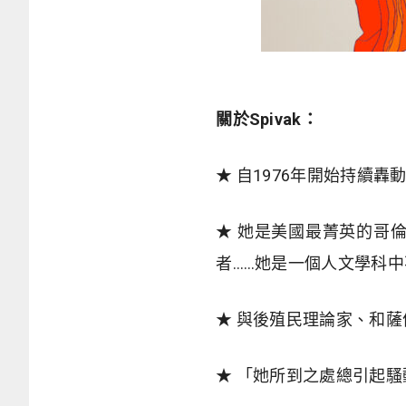
關於Spivak：
★ 自1976年開始持續
★ 她是美國最菁英的哥
者……她是一個人文學科
★ 與後殖民理論家、和薩依德
★ 「她所到之處總引起騷