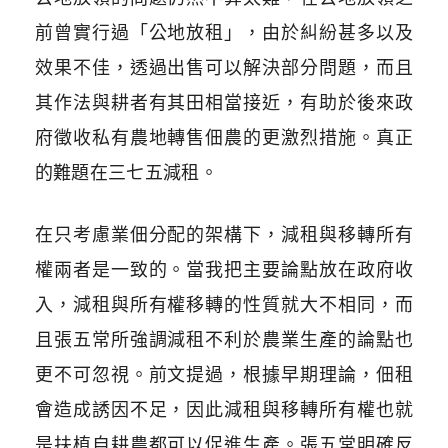
前曾實行過「公地放租」，由於糾紛甚多以及
效果不佳，透過出售可以解決部分問題，而且
其作法與耕者有其田相當接近，有助於後來政
府徵收私有農地轉售佃農的更激烈措施。真正
的難題在三七五減租。
在只考慮業佃分配的架構下，減租與移轉所有
權兩者是一致的。當我把主要論點放在政府收
入，減租與所有權移轉的性質就大不相同，而
且張五常所強調減租不利於農業生產的論點也
更不可忽視。前文提過，根據早期理論，佃租
會造成誘因不足，因此減租與移轉所有權也就
是扶植自耕農都可以促進生產。張五常明確反