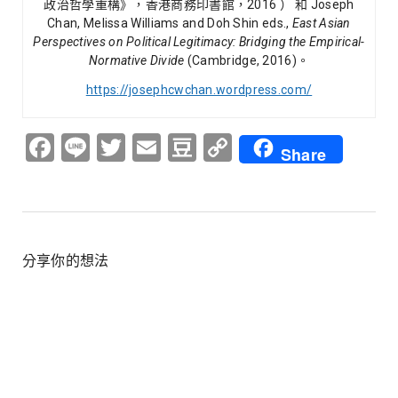
政治哲學重構》，香港商務印書館，2016 ） 和 Joseph
Chan, Melissa Williams and Doh Shin eds.,
East Asian
Perspectives on Political Legitimacy: Bridging the Empirical-
Normative Divide
(Cambridge, 2016)。
https://josephcwchan.wordpress.com/
Facebook
Line
Twitter
Email
Douban
Copy
Share
Link
分享你的想法