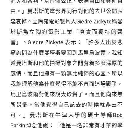
追究和審判，以捍衞公正、表達自由和藝術自
由。」曼塔斯的電影界同行對他的去世公開表
達哀悼。立陶宛電影製片人Giedre Zickyte稱曼
塔斯為立陶宛電影工業「真實而獨特的聲
音」。Giedre Zickyte 表示：「許多人出於悲
痛詢問為什麼曼塔斯要回到馬里烏波爾。我知
道曼塔斯和他的拍攝對象之間有着多麼深厚的
感情，而且他擁有一顆無比純粹的心靈。所以
我能理解他為什麼覺得不能不直面這場戰爭，
馬里烏波爾對他來說太珍貴了。而且他向來無
所畏懼。當他覺得自己該去的時候就非去不
可。」曼塔斯在牛津大學的碩士導師Bob
Parkin悼念他說：「他是一名非常有才華的學