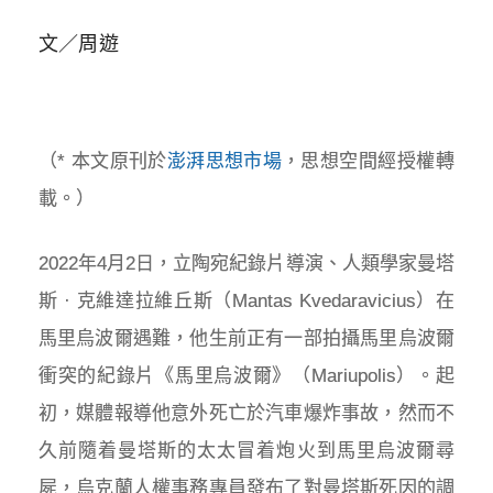
文／周遊
（* 本文原刊於
澎湃思想市場
，思想空間經授權轉
載。）
2022年4月2日，立陶宛紀錄片導演、人類學家曼塔
斯 · 克維達拉維丘斯（Mantas Kvedaravicius）在
馬里烏波爾遇難，他生前正有一部拍攝馬里烏波爾
衝突的紀錄片《馬里烏波爾》（Mariupolis）。起
初，媒體報導他意外死亡於汽車爆炸事故，然而不
久前隨着曼塔斯的太太冒着炮火到馬里烏波爾尋
屍，烏克蘭人權事務專員發布了對曼塔斯死因的調