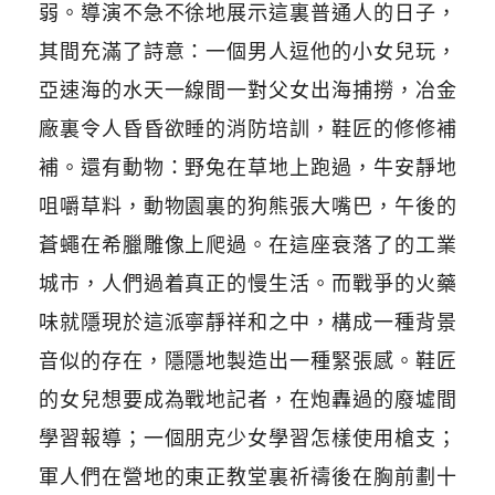
弱。導演不急不徐地展示這裏普通人的日子，
其間充滿了詩意：一個男人逗他的小女兒玩，
亞速海的水天一線間一對父女出海捕撈，冶金
廠裏令人昏昏欲睡的消防培訓，鞋匠的修修補
補。還有動物：野兔在草地上跑過，牛安靜地
咀嚼草料，動物園裏的狗熊張大嘴巴，午後的
蒼蠅在希臘雕像上爬過。在這座衰落了的工業
城市，人們過着真正的慢生活。而戰爭的火藥
味就隱現於這派寧靜祥和之中，構成一種背景
音似的存在，隱隱地製造出一種緊張感。鞋匠
的女兒想要成為戰地記者，在炮轟過的廢墟間
學習報導；一個朋克少女學習怎樣使用槍支；
軍人們在營地的東正教堂裏祈禱後在胸前劃十