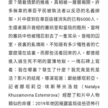
麼？隨着情節的推進，真相被一層層揭開。許
多無辜的車臣平民被執法者以反恐的名義綁
架，片中提到在車臣這樣消失的已有6000人。
生還者展示曾經的審訊室和當局的酷刑，當時
的審訊中他被殘忍割去了一隻耳朵。昏暗的囚
室，夜裏的亂墳崗，不知道有多少犧牲者的亡
靈遊蕩在這裏。而那些活着回來的人，都曾經
進入過生死不明的靈薄地獄。一塊石碑上寫
着：我在哪裏？發生了什麼？我究竟是死是
活？影片的結尾，導演寫道：獻給娜塔莉亞。
記者娜塔莉亞·埃斯蒂米洛娃（Natalya
Khusainovna Estemirova）經歷了和片中人物
類似的命運：2019年她因揭露當局這些恐怖行