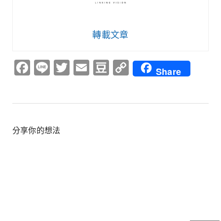
轉載文章
Facebook
Line
Twitter
Email
Douban
Copy
Share
Link
分享你的想法