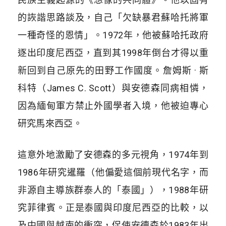
的詼諧思路談及，自己「欠缺暴君蘇哈托將軍
一種奇怪的恩情」。1972年，他被蘇哈托政府
逐出印度尼西亞，直到其1998年倒台才得以重
新回到自己原先的田野工作國度。詹姆斯 · 斯
科特（James C. Scott）與安德森同病相憐，
因為緬甸軍方禁止外國學者入境，他被迫專心
研究馬來西亞。
這意外地激勵了安德森的多元視角，1974年到
1986年研究暹羅（他偏愛這個前現代名字，而
非源自主導族群泰人的「泰國」），1988年研
究菲律賓。正是泰國與印度尼西亞的比較，以
及中國與越南的衝突，促使安德森於1983年出