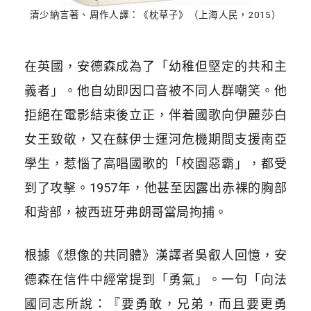
清少納言著、周作人譯：《枕草子》（上海人民，2015）
在英國，安德森成為了「幼稚但堅定的共和主
義者」。他自幼即因口音被不同人群嘲笑。他
拒絕在電影結束後立正，伴着國歌向伊麗莎白
女王致敬，又在蘇伊士運河危機期間支援南亞
學生，惹惱了高唱國歌的「校園惡霸」，都受
到了攻擊。1957年，他甚至因露出赤裸的胸部
和背部，被西班牙弗朗哥當局拘捕。
根據《想像的共同體》漢譯者吳叡人回憶，安
德森在信件中經常提到「勇氣」。一句「向法
國同志所說：『要勇敢，兄弟，而且要更勇