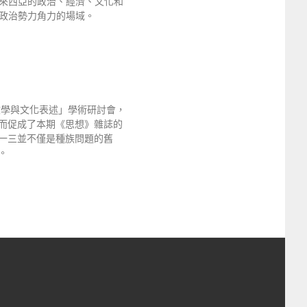
來西亞的政治、經濟、文化和
政治勢力角力的場域。
文學與文化表述」學術研討會，
而促成了本期《思想》雜誌的
一三並不僅是種族問題的舊
。