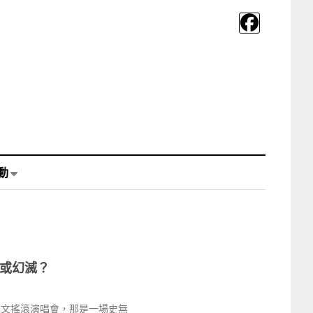
動
抑或幻滅？
中文搖滾演唱會，那是一場史無