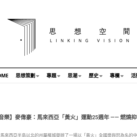
OME
思想策劃
專題
思潮
歷史
專欄
活
音樂】麥偉豪：馬來西亞「黃火」運動25週年 —— 燃燒
年在馬來西亞半島以北的州屬檳城舉辦了一場以「黃火」全國樂與怒為名的