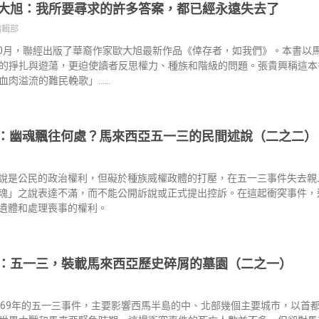
大旭：我所要尋求的許多答案，都已經永遠失去了
編輯部
年10月，聯經出版了華裔作家歐大旭最新作品《倖存者，如我們》。本書以
的掙扎與遊蕩，更迫使讀者反思權力、種族和階級的問題。張貴興稱這本
血肉溢流的難民輓歌」……
：幽魂飄往何處？馬來西亞五一三的民間述說（二之二）
說是公民的政治權利，但礙於種族威權政體的打壓，在五一三事件失去親
魂」之說表達不滿，而不能公開訴說或正式提出控訴。在這起衝突事件，
遺體和處理喪事的權利。
：五一三，裝載馬來西亞歷史碎屑的墓園（二之一）
969年的五一三事件，主要影響西馬半島的中、北部幾個主要城市，以首