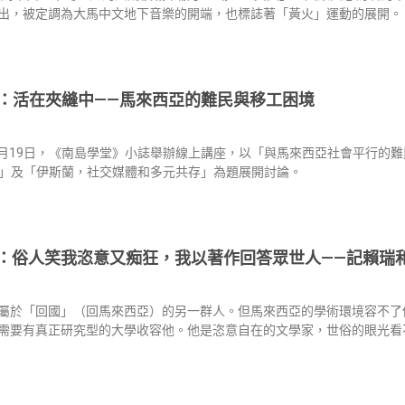
出，被定調為大馬中文地下音樂的開端，也標誌著「黃火」運動的展開。
：活在夾縫中——馬來西亞的難民與移工困境
年3月19日，《南島學堂》小誌舉辦線上講座，以「與馬來西亞社會平行的
」及「伊斯蘭，社交媒體和多元共存」為題展開討論。
：俗人笑我恣意又痴狂，我以著作回答眾世人——記賴瑞
屬於「回國」（回馬來西亞）的另一群人。但馬來西亞的學術環境容不了
需要有真正研究型的大學收容他。他是恣意自在的文學家，世俗的眼光看