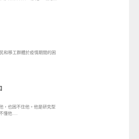
難民和移工群體於疫情期間的困
和
他，也困不住他。他是研究型
不懂他……