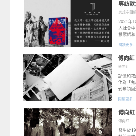
專訪歐
思想空間
2021
人社會中
髏絮語和
閱讀更多...
傅向紅
傅向紅
記憶和敘
化為「鬼
剝奪領回
閱讀更多...
傅向紅
傅向紅
發生於1