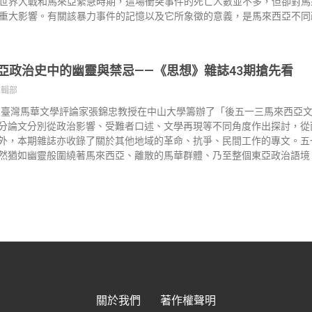
世界大戰和馬來亞緊急時期，這場衝突事件的死亡人數並不多，但卻對馬
重大影響。有關該暴力事件的記憶以及它所象徵的意義，是馬來西亞不同
亞政治史中的幽靈與禁忌——《思想》雜誌43期搶先看
編輯部
年，臺灣馬華文學評論家張錦忠教授在中山大學籌辦了「後五一三馬來西亞
分論文分別從政治影響、受難者口述、文學再現等不同角度作出探討，從
外，本期雜誌亦收錄了關於其他地域的革命、抗爭、民間工作的專文。五
然猶如幽靈般圍繞著馬來西亞、離散的馬華群體、乃至整個東亞政治語境
關於我們
著作權聲明