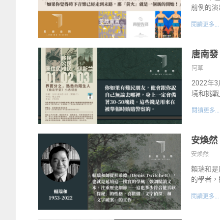
前例的演
閱讀更多...
唐南發
阿草
2022
境和挑戰
閱讀更多...
安煥然
安煥然
賴瑞和是
的學者，
閱讀更多...