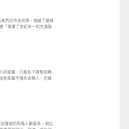
馬來西亞作為背景，描繪了邊緣
書「奏響了世紀末一則充滿骷
人的家屬，只能私下將冤屈轉
這些家屬不僅失去親人，也被
都吉隆坡的死傷人數最多。相比