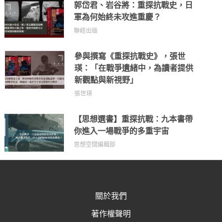
郭岱君、岩谷將：重探抗戰史，日
軍為何始終未攻進重慶？
聯經出版
參與撰寫《重探抗戰史》，張世
瑛：「在戰爭遺緒中，為讀者提供
新觀點與新視野」
張世瑛
【思想選書】重探抗戰：九本書帶
你進入一場戰爭的多重宇宙
思想空間編輯部
關於我們
著作權聲明