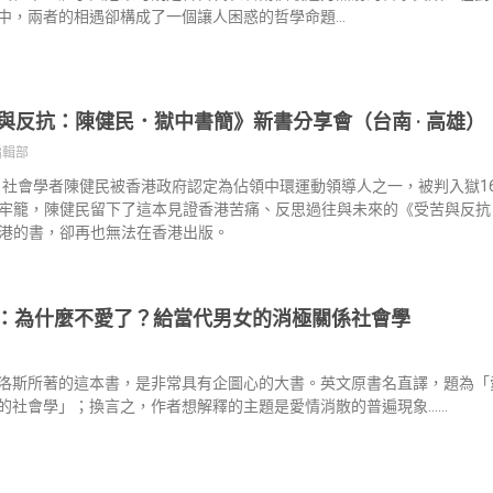
中，兩者的相遇卻構成了一個讓人困惑的哲學命題…
與反抗：陳健民．獄中書簡》新書分享會（台南 · 高雄）
編輯部
年，社會學者陳健民被香港政府認定為佔領中環運動領導人之一，被判入獄1
牢籠，陳健民留下了這本見證香港苦痛、反思過往與未來的《受苦與反抗
港的書，卻再也無法在香港出版。
：為什麼不愛了？給當代男女的消極關係社會學
洛斯所著的這本書，是非常具有企圖心的大書。英文原書名直譯，題為「
的社會學」；換言之，作者想解釋的主題是愛情消散的普遍現象……