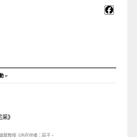
動
尼采》
滄龍教授《內在他者：莊子・