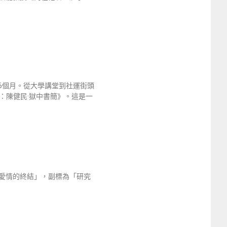
6個月。從大學講堂到社運街頭
：陳健民·獄中書簡》。這是一
愛情的終結」，副標為「研究