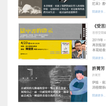
尼采》書
閱讀更多...
《受苦
思想空間
2019
再到監獄
本寫給香
閱讀更多...
許菁芳
許菁芳
伊娃．易
消極關係
閱讀更多...