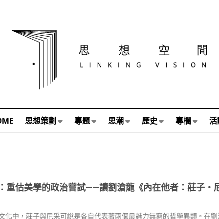
OME
思想策劃
專題
思潮
歷史
專欄
活
：重估美學的政治嘗試——讀劉滄龍《內在他者：莊子・
文化中，莊子與尼采可說是各自代表著兩個最魅力無窮的哲學異類。在劉