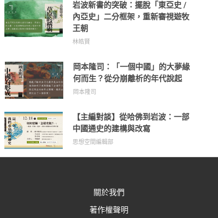
岩波新書的突破：擺脫「東亞史 /
內亞史」二分框架，重新審視遊牧
王朝
林皓賢
岡本隆司：「一個中國」的大夢緣
何而生？從分崩離析的年代說起
岡本隆司
【主編對談】從哈佛到岩波：一部
中國通史的建構與改寫
思想空間編輯部
關於我們
著作權聲明