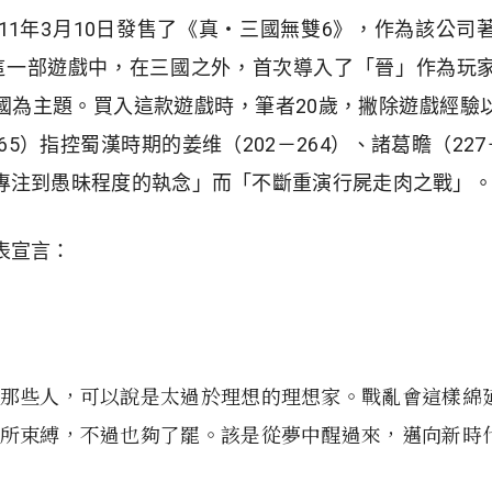
11
年
3
月
10
日發售了《真・三國無雙
6
》，作為該公司
這一部遊戲中，在三國之外，首次導入了「晉」作為玩
國為主題。買入這款遊戲時，筆者20歲，撇除遊戲經驗
65）指控蜀漢時期的姜维（202－264）、諸葛瞻（22
專注到愚昧程度的執念」而「不斷重演行屍走肉之戰」
表宣言：
那些人，可以說是太過於理想的理想家。戰亂會這樣綿
所束縛，不過也夠了罷。該是從夢中醒過來，邁向新時