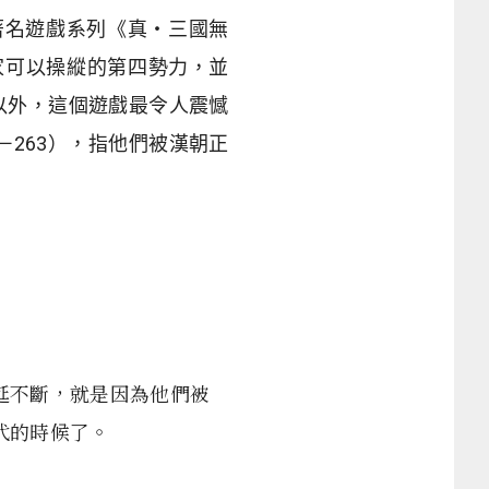
著名遊戲系列《真・三國無
家可以操縱的第四勢力，並
以外，這個遊戲最令人震憾
7－263），指他們被漢朝正
。
延不斷，就是因為他們被
代的時候了。