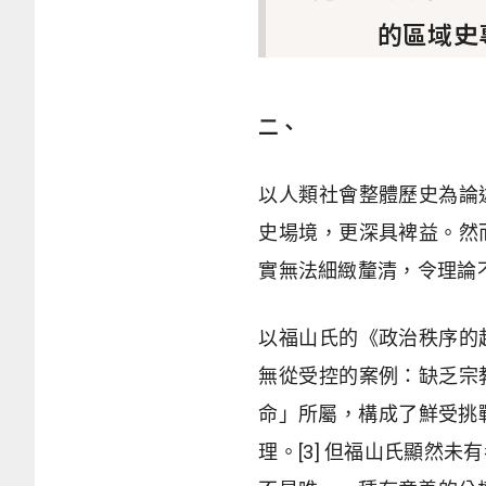
的區域史
二、
以人類社會整體歷史為論
史場境，更深具裨益。然
實無法細緻釐清，令理論
以福山氏的《政治秩序的
無從受控的案例：缺乏宗
命」所屬，構成了鮮受挑
理。[3] 但福山氏顯然