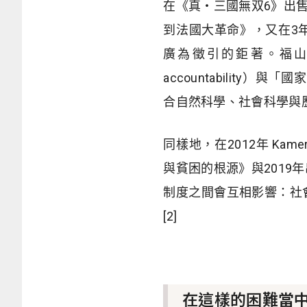
在《真・三國無双6》出售的20
到法國大革命》，又在3
廣為徵引的鉅著。福山氏在
accountability
合自然科學、社會科學與歷
同樣地，在2012年 Kamer
與貧困的根源》與201
制度之間會互相影響：社
[2]
在這樣的困難當