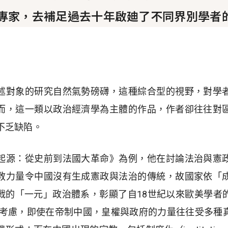
專家，去補足過去十年啟廸了不同界別學者
述對象的研究自然氣勢磅礴，這種綜合型的視野，對學
而，這一類以政治經濟學為主體的作品，作者卻往往對
不乏缺陷。
起源：從史前到法國大革命》為例，他在討論法治與憲
教力量令中國沒有生成憲政與法治的傳統，故國家依「
戰的「一元」政治體系，彰顯了自18世紀以來歐美學者
未有考慮，即使在帝制中國，皇權與政府的力量往往受多