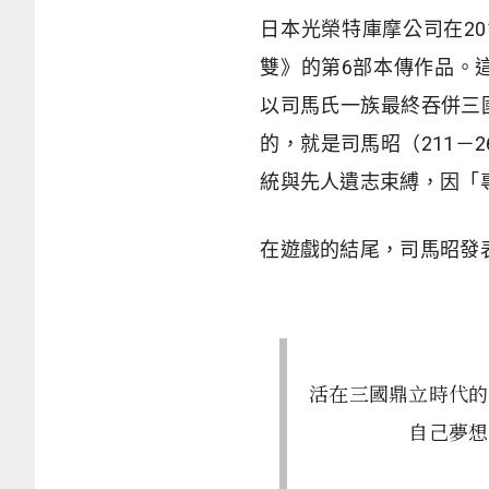
日本光榮特庫摩公司在
20
雙》的第
6
部本傳作品。
以司馬氏一族最終吞併三
的，就是司馬昭（211－2
統與先人遺志束縛，因「
在遊戲的結尾，司馬昭發
活在三國鼎立時代的
自己夢想