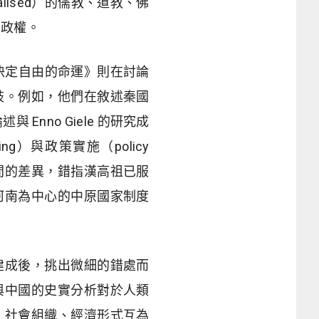
lised）的儒教、道教、佛
的政權。
社會如何決定自由的命運》則在討論
歧。例如，他們在敘述秦國
nno Giele 的研究成
ing）與政策實施（policy
漢之間的差異，錯指漢高祖已服
河南為中心的中原國家制度
建成後，挑出微細的錯處而
與中國的史實分析對於人類
、社會組織、經濟形式互為