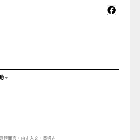
動
具體而言，由史入文、貫通古