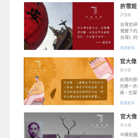
許雪姬
許雪姬
台灣史研
覺醒下的
台灣》的
閱讀更多...
官大偉
官大偉
台灣的原
也進一步
員，也留
閱讀更多...
官大偉
官大偉
中華民國