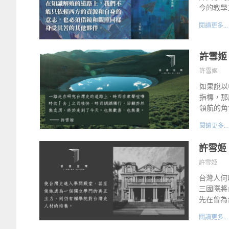
今的教學
閱讀更多...
許雪姬
許雪姬
如果說以
指標，那
領航的角
閱讀更多...
許雪姬
許雪姬
台灣人何
三國際將
先在曾為
閱讀更多...