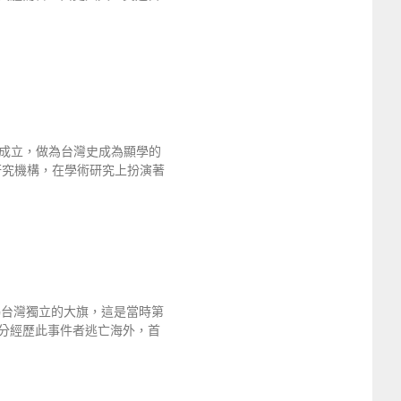
成立，做為台灣史成為顯學的
研究機構，在學術研究上扮演著
）
揭台灣獨立的大旗，這是當時第
分經歷此事件者逃亡海外，首