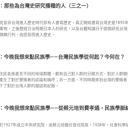
：那些為台灣史研究播種的人（三之一）
究並非台灣進入歷史時代即有人書寫歷史，真正開始書寫台灣史是1895
產物，之後歷經日治時期日本人的研究，以及台籍知識分子提倡研究台灣
撰稿行列，由民俗而進入歷史。
：今晚我想來點民族學——台灣民族學從何起？今何在？
住民各族甚至不同的地域群體，都有自己對人群的分類方式、對於人群關
產生了對於墾殖者的認識和稱呼；另一方面，不同時期來到台灣的墾殖者
下了對於台灣人群的描述和紀錄。
：今晚我想來點民族學——從蔡元培到費孝通，民族學脈
於1927年成立中央研究院，由蔡元培擔任首任院長。1928年，社會科