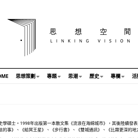
OME
思想策劃
專題
思潮
歷史
專欄
活
史學碩士。1998年出版第一本散文集《流浪在海綿城市》，其後陸續發
信的事》、《給冥王星》、《步行書》、《雙城通訊》、《比霧更深的地