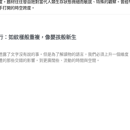
度。題材往往發自她對當代人類生存狀態微細而敏感、特殊的觀察。曾經
手打開的時空跨度。
行：如紋樣般重複，像嬰孩般新生
透露了文字沒有說的事。但是為了解讀物的語言，我們必須上升一個維度
遭的那些交錯的影響。到更廣闊些、流動的時間與空間。