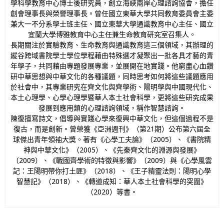
學科學教育中心博士後研究員，創立海峽兩岸心理諮詢協會，擔任
創會理事長與榮譽理事長。曾任國立東華大學共同教育委員會主委
兼大一不分系學士班主任、國立東華大學通識教育中心主任、國立
宜蘭大學博雅教育中心主任兼生命教育研究室召集人。
長期關注於實驗教育、生命教育與通識教育這三個領域，其辦理的
縱谷跨域書院學士學位學程藉由特殊選才凝聚出一批各具才藝的青
年學子，共同藉由專題發展專業，並展開在地實踐。他窮盡心血鑽
研中華思想與中華文化的各種議題，同時思考如何將這些議題應用
於社會中，其專業研究在齊文化與齊學術、陽明學與中國現代化、
本土心理學、心學心理學暨華人本土社會科學，更將這些研究成果
發展到應用類的心理諮詢領域，稱作智慧諮詢。
陳復擅寫詩文，倡導與實踐心學來復興中華文化，但這個過程不是
復古，而是創新。曾榮獲《亞洲週刊》（第21期）公布第六屆全
球傑出青年領袖大獎。著有《心學工夫論》（2005）、《書院精
神與中華文化》（2005）、《先秦齊文化的淵源與發展》
（2009）、《戰國齊學術的特徵與影響》（2009）與《心學風雲
記：王陽明帶你打土匪》（2018）、《王子精靈法則：陽明心學
智慧記》（2018）、《轉道成知：華人本土社會科學的突圍》
（2020）等書。