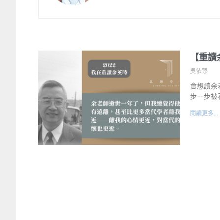
【重讀
吳依臻
會想讀余
步一步被
閱讀更多...