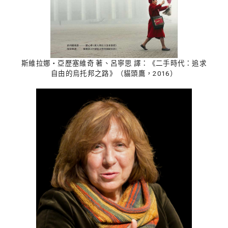
斯維拉娜‧亞歷塞維奇 著、呂寧思 譯：《二手時代：追求
自由的烏托邦之路》（貓頭鷹，2016）