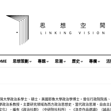
OME
思想策劃
專題
思潮
歷史
專欄
活
。台灣大學政治系學士、碩士，美國耶魯大學政治學博士。曾任行政院院長
學政治系教授。主要研究領域為西方政治思想史、當代政治思潮、自由主
文化），編有《政治社群》（中研院社科所）、《洛克作品選讀》（誠品