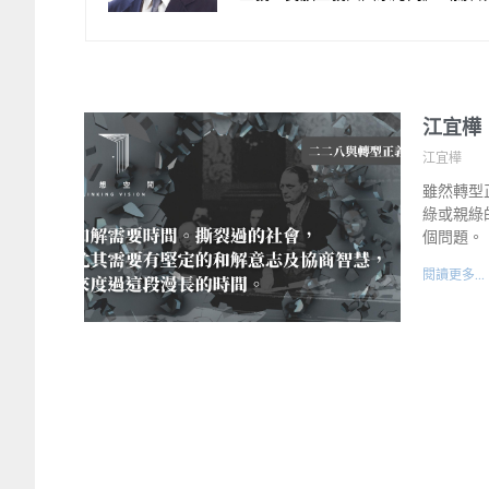
江宜樺
江宜樺
雖然轉型
綠或親綠
個問題。
閱讀更多...