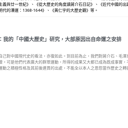
主義與廿一世紀》、《從大歷史的角度讀蔣介石日記》、《近代中國的出
的漕運：1368-1644》、《黃仁宇的大歷史觀》等。
：我的「中國大歷史」研究，大部原因出自命運之安排
自己對中國現代史的看法，亦復如此。到目前為止，我們對蔣介石、毛澤
憎。可是他們代表廣大的群眾運動，所得的成果又大都已成為既成事實，
運動之積極性格及其前後連貫的出處，不能全以本人之恩怨當作歷史之轉