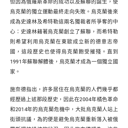
但因為俄羅斯革命的成功以及蘇聯的誕生，使
烏克蘭的獨立運動最終走向失敗。烏克蘭後來
成為史達林及希特勒這兩名獨裁者所爭奪的中
心：史達林藉著烏克蘭創立了蘇聯，而希特勒
則希望利用烏克蘭在東歐成立新的德意志帝
國，這段歷史也使得烏克蘭飽受摧殘。直到
1991
年蘇聯解體後，烏克蘭才成為一個獨立國
家。
施奈德指出，許多居住在烏克蘭的人們幾乎都
經歷過上述那段歷史，因此在
2004
年橘色革命
和
2014
年的烏克蘭危機中，大批烏克蘭人站上
街頭抗議，為的便是避免烏克蘭重新落入被俄