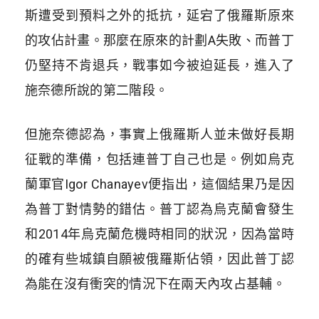
斯遭受到預料之外的抵抗，延宕了俄羅斯原來
的攻佔計畫。那麼在原來的計劃
A
失敗、而普丁
仍堅持不肯退兵，戰事如今被迫延長，進入了
施奈德所說的第二階段。
但施奈德認為，事實上俄羅斯人並未做好長期
征戰的準備，包括連普丁自己也是。例如烏克
蘭軍官
Igor Chanayev
便指出，這個結果乃是因
為普丁對情勢的錯估。普丁認為烏克蘭會發生
和
2014
年烏克蘭危機時相同的狀況，因為當時
的確有些城鎮自願被俄羅斯佔領，因此普丁認
為能在沒有衝突的情況下在兩天內攻占基輔。