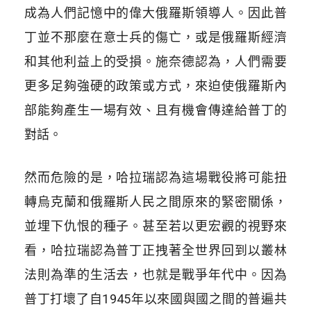
成為人們記憶中的偉大俄羅斯領導人。因此普
丁並不那麼在意士兵的傷亡，或是俄羅斯經濟
和其他利益上的受損。施奈德認為，人們需要
更多足夠強硬的政策或方式，來迫使俄羅斯內
部能夠產生一場有效、且有機會傳達給普丁的
對話。
然而危險的是，哈拉瑞認為這場戰役將可能扭
轉烏克蘭和俄羅斯人民之間原來的緊密關係，
並埋下仇恨的種子。甚至若以更宏觀的視野來
看，哈拉瑞認為普丁正拽著全世界回到以叢林
法則為準的生活去，也就是戰爭年代中。因為
普丁打壞了自
1945
年以來國與國之間的普遍共