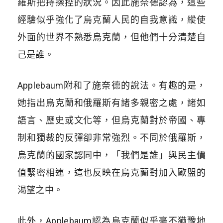
羅斯把持操控的狀況。因此施奈德認為，這些
經驗似乎強化了烏克蘭人民的自我意識，縱使
外面的世界不熟悉烏克蘭，但他們十分清楚自
己是誰。
Applebaum
附和了施奈德的說法。有趣的是，
她指出烏克蘭和俄羅斯有諸多親密之處，諸如
語言、歷史或文化等，但烏克蘭對於帝國、專
制和獨裁的反彈卻非常強烈。不同於俄羅斯，
烏克蘭的國家認同中，「我們是誰」與民主價
值緊密相連，這也反映在烏克蘭對加入歐盟的
渴望之中。
此外，
Applebaum
認為烏克蘭似乎毫不猶豫地