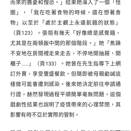
而來的擔憂和惶恐。」結果她淪入了一個「怪
圈」，「我在吃著食物的時候，還在想著食
物」以至於「處於主觀上永遠飢餓的狀態」
（頁123）。張翎有幾天「好像總是感覺餓，
尤其是在兩頓飯中間的那個階段。」她「焦躁
不安地在房間裡走來走去，不停地開抽屜，開
櫃子……」（頁133）。她曾在先生指導下上網
訂外賣，享受豐盛餐飲，但隨即被母親勸誡這
樣做可能會遭到感染。後來她決定前往申請通
行證，赫然發現過程平順簡單毫無問題，這個
戲劇性結果也說明了疫情帶來的心理禁閉，其
影響有時不亞於實際的管制。