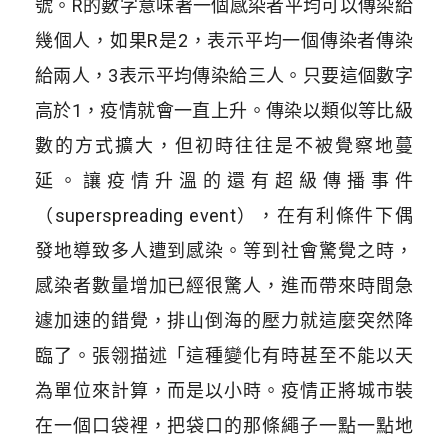
號。R的數字意味著一個感染者平均可以傳染給
幾個人，如果R是2，表示平均一個傳染者傳染
給兩人，3表示平均傳染給三人。只要這個數字
高於1，疫情就會一直上升。傳染以類似等比級
數的方式擴大，但初時往往是不被覺察地蔓
延。讓疫情升溫的還有超級傳播事件
（superspreading event），在有利條件下偶
發地導致多人遭到感染。等到社會驚覺之時，
感染者數量增加已經很驚人，進而帶來時間急
遽加速的錯覺，排山倒海的壓力就這麼突然降
臨了。張翎描述「這種變化有時甚至不能以天
為單位來計算，而是以小時。疫情正將城市裝
在一個口袋裡，把袋口的那條繩子一點一點地