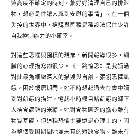
這高度不確定的時刻，能好好清理自己的排泄
物，想必是件讓人感到安慰的事情」。在一個
失控的世界中，搶購與囤積是種設法保住少許
自我控制能力的小確幸。
對這些恐懼與囤積的現象，新聞報導很多，細
膩的心理描寫卻很少。《一路惶恐》是我讀過
對此最為細緻深入的描述與自剖。張翎恐懼飢
餓。困於蝸居期間，她不時想起過去在書中讀
到對飢餓的描述，憶起小時候目睹飢餓的鄉下
人搶食餵雞的米糠。她對食物匱乏的擔心雖有
物質基礎，但這種恐懼主要還是心理上的，因
為整個受困期間她並未真的短缺食物。雖未有