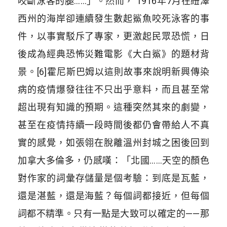
咬斷泳客的腿……」。然而， 1916年7月在紐澤
西州的海岸卻連續發生數起鯊魚咬死泳客的事
件，以事實駁斥了專家，更激起民眾恐慌，日
後成為經典恐怖災難電影《大白鯊》的題材背
景。[6]霍尼斯巴姆以這則故事來說明新興傳染
病的疫情爆發往往不只出乎意料，而且甚至常
超出現有知識的預期。這種突然其來的劇變，
甚至在疫情持續一段時間後都仍會帶給人不真
實的感覺，如張翎在脫離溫州封城之困後回到
加拿大多倫多，仍感嘆：「北國……天空的顏色
對作家的詞彙存儲量是個考驗：到底是瓦藍，
還是湛藍，還是海藍？每個詞都接近，但每個
詞都不精準。只有一點是大致可以確定的——那