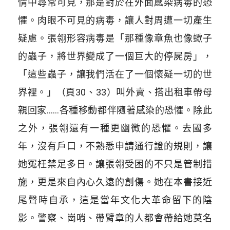
情中尋常可見，那是對於在外面感染病毒的恐
懼。肉眼不可見的病毒，讓人對周遭一切產生
疑慮。張翎形容病毒是「那種像章魚也像蠍子
的蟲子，將世界變成了一個巨大的停屍房」，
「這些蟲子，讓我們活在了一個懷疑一切的世
界裡。」（頁30、33）叫外賣、搭出租車帶母
親回家……各種移動都伴隨著感染的恐懼。除此
之外，張翎還有一種更幽微的恐懼。去國多
年，沒有戶口，不熟悉申請通行證的規則，讓
她冤枉禁足多日。讓張翎受困的不只是管制措
施，更是來自內心久遠的創傷。她在本書接近
尾聲時自承，這是當年文化大革命留下的陰
影。警察、崗哨、帶臂章的人都會帶給她莫名