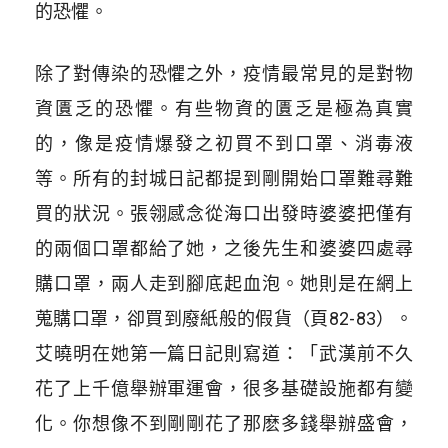
的恐懼。
除了對傳染的恐懼之外，疫情最常見的是對物
資匱乏的恐懼。有些物資的匱乏是極為真實
的，像是疫情爆發之初買不到口罩、消毒液
等。所有的封城日記都提到剛開始口罩難尋難
買的狀況。張翎感念從海口出發時婆婆把僅有
的兩個口罩都給了她，之後先生和婆婆四處尋
購口罩，兩人走到腳底起血泡。她則是在網上
蒐購口罩，卻買到廢紙般的假貨（頁82-83）。
艾曉明在她第一篇日記則寫道：「武漢前不久
花了上千億舉辦軍運會，很多基礎設施都有變
化。你想像不到剛剛花了那麽多錢舉辦盛會，