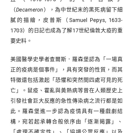
（
Decameron
），為中世紀末的黑死病留下細
膩的描繪，皮普斯（
Samuel Pepys, 1633-
1703
）的日記也成為了解
17
世紀倫敦大疫的重
要史料。
美國醫學史學者查爾斯．羅森堡認為「一場真
正的疫病是個事件」，具有突發的性質，而其
特徵還包括激起「恐懼和突然間四處可見的死
亡」。鼠疫、霍亂與黃熱病等曾在人類歷史上
引發社會巨大反應的急性傳染病之流行都是如
此。羅森堡進一步認為疫情具有一種戲劇結
構，宛若起承轉合般依序由「逐漸揭露」、
「處理不確定性」、「協調公眾反應」以及