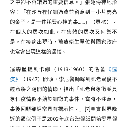
之中卻不容錯過的重要信息。」張翎傳神地形
容：「在沙丘裡仔細過濾並留意到一小片閃亮
的金子，是一件耗費心神的事……」（頁49）。
在個人的層次如此，在集體的層次又何嘗不
是。在疫病出現時，醫療衛生單位與國家政府
也常會出現這樣的漏接。
羅森堡提到卡繆（1913-1960）的名著
《瘟
疫》
（1947）開頭，李厄醫師踩到死老鼠後不
經意將之踢開的情節，指出「死老鼠象徵並具
象化疫情似乎始於細微的事件，當時不注意，
事後回顧卻經常具有揭示性。」[7]真實世界晚
近的類似例子是2002年底台灣報紙開始零星報