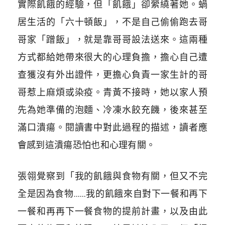
實際飢餓的經驗，但「飢餓」卻縈繞著她。蝸
居生活的「六十頓飯」，不是自己偷偷跑去哥
哥家「蹭飯」，就是靠哥哥設法送來。這兩種
方式都給她帶來很大的心理負擔，擔心自己遭
查獲沒有外出證件，更擔心負責一家生計的哥
哥惹上麻煩或染疫。青黃不接時，她以家人預
先為她準備的泡麵、冷凍水餃充饑，後來甚至
滿口潰瘍。閱讀書中對此過程的描述，讀者應
會感到這潰瘍恐怕也和心理有關。
張翎覺察到「我的飢餓與食物有關，但又不完
全是因為食物……我的飢餓來自對下一餐和再下
一餐和再再下一餐食物的提前計畫，以及由此