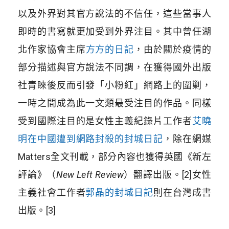
以及外界對其官方說法的不信任，這些當事人
即時的書寫就更加受到外界注目。其中曾任湖
北作家協會主席
方方的日記
，由於關於疫情的
部分描述與官方說法不同調，在獲得國外出版
社青睞後反而引發「小粉紅」網路上的圍剿，
一時之間成為此一文類最受注目的作品。同樣
受到國際注目的是女性主義紀錄片工作者
艾曉
明在中國遭到網路封殺的封城日記
，除在網媒
Matters
全文刊載，部分內容也獲得英國《新左
評論》（
New Left Review
）翻譯出版。
[2]
女性
主義社會工作者
郭晶的封城日記
則在台灣成書
出版。
[3]