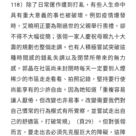
118）除了日常運作遭到打亂，有些人生命中
具有重大意義的事也被破壞。例如疫情爆發
時，艾曉明正要為剛過世的父親舉行喪禮，卻
不得不大幅從簡；張翎一家人慶祝母親九十大
壽的規劃也整個走調。也有人積極嘗試突破這
種時間感的錯亂失調以及閉禁所帶來的無力
感。郭晶在社區尚未封閉時每天一定要到人煙
稀少的市區走走看看、拍照記錄，堅持要行使
尚能享有的少許自由。因為她知道「重複容易
讓人厭倦，但改變也非易事。改變需要我們對
自己慣常的行為模式有所覺察，並嘗試走出自
己的舒適區，打破常規」（頁29）。但對張翎
而言，要走出去必須先克服巨大的障礙，這障