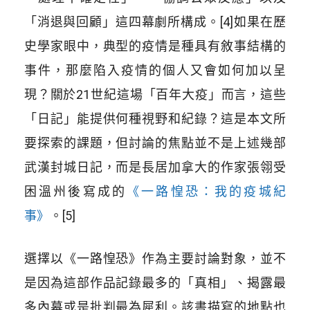
「消退與回顧」這四幕劇所構成。
[4]
如果在歷
史學家眼中，典型的疫情是種具有敘事結構的
事件，那麼陷入疫情的個人又會如何加以呈
現？關於
21
世紀這場「百年大疫」而言，這些
「日記」能提供何種視野和紀錄？這是本文所
要探索的課題，但討論的焦點並不是上述幾部
武漢封城日記，而是長居加拿大的作家張翎受
困溫州後寫成的
《一路惶恐：我的疫城紀
事》
。
[5]
選擇以《一路惶恐》作為主要討論對象，並不
是因為這部作品記錄最多的「真相」、揭露最
多內幕或是批判最為犀利。該書描寫的地點也