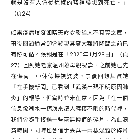
就是沒有人會從這樣的藍裡聯想到死亡。」
（頁24）
如果疫病爆發如晴天霹靂般給人不真實之感，
事後回顧通常卻會發現其實大難將降臨之前已
有跡可循。張翎是在「2020年1月23日」（頁
27）回到她老家溫州為母親祝壽，之前她已先
在海南三亞休假探視婆婆，事後回想其實她
「在手機新聞」已看到「武漢出現不明原因肺
炎」的報導，但當時並未在意，因為「在一個
信息像潮水一樣湧來讓人應接不暇的時代裡，
我們會隨手接過一些毫無價值的碎片，為此浪
費時間，同時也會信手丟棄一兩樣混雜於碎片