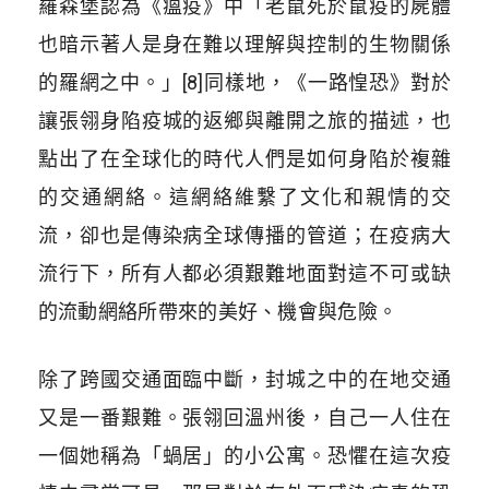
羅森堡認為《瘟疫》中「老鼠死於鼠疫的屍體
也暗示著人是身在難以理解與控制的生物關係
的羅網之中。」[8]同樣地，《一路惶恐》對於
讓張翎身陷疫城的返鄉與離開之旅的描述，也
點出了在全球化的時代人們是如何身陷於複雜
的交通網絡。這網絡維繫了文化和親情的交
流，卻也是傳染病全球傳播的管道；在疫病大
流行下，所有人都必須艱難地面對這不可或缺
的流動網絡所帶來的美好、機會與危險。
除了跨國交通面臨中斷，封城之中的在地交通
又是一番艱難。張翎回溫州後，自己一人住在
一個她稱為「蝸居」的小公寓。恐懼在這次疫