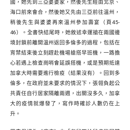
國，她先到三亞婆婆家，然後先生經由北京、
海口前來會合，然後她又先由三亞前往溫州，
稍後先生與婆婆再來溫州參加壽宴（頁45-
46）。全書快結尾時，她敘述幸運搶在兩國邊
境封鎖前離開溫州返回多倫多的過程，包括在
宵禁結束後立刻趕赴機場搶搭早班機，一路擔
心若遇上檢查崗哨會延誤搭機，或是預期抵達
加拿大時需要進行檢疫（結果沒有）。回到多
倫多，在政府並未要求的情況下，張翎負起公
共責任自行居家隔離兩週，出關沒多久，加拿
大的疫情就爆發了，寫作時確診人數仍在上
升。