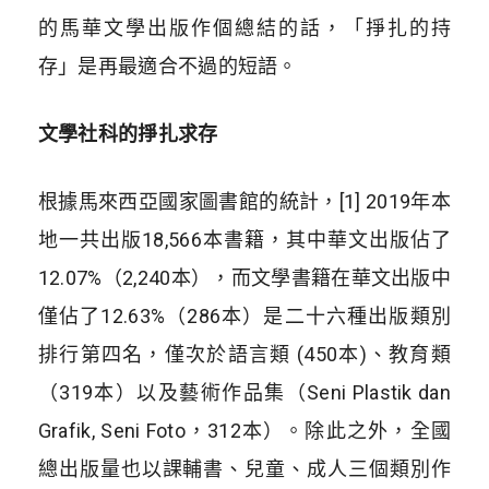
的馬華文學出版作個總結的話，「掙扎的持
存」是再最適合不過的短語。
文學社科的掙扎求存
根據馬來西亞國家圖書館的統計，
[1] 2019
年本
地一共出版
18,566
本書籍，其中華文出版佔了
12.07%
（
2,240
本），而文學書籍在華文出版中
僅佔了
12.63%
（
286
本）是二十六種出版類別
排行第四名，僅次於語言類
(450
本
)
、教育類
（
319
本）以及藝術作品集（
Seni Plastik dan
Grafik, Seni Foto
，
312
本）。除此之外，全國
總出版量也以課輔書、兒童、成人三個類別作