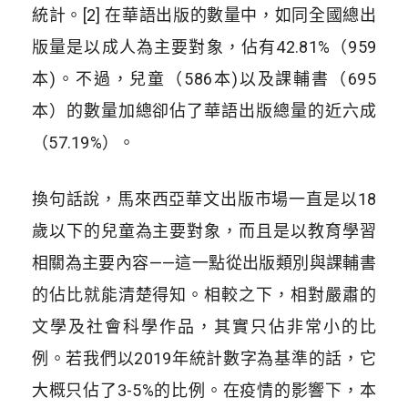
統計。
[2]
在華語出版的數量中，如同全國總出
版量是以成人為主要對象，佔有
42.81%
（
959
本
)
。不過，兒童（
586
本
)
以及課輔書（
695
本）的數量加總卻佔了華語出版總量的近六成
（
57.19%
）。
換句話說，馬來西亞華文出版市場一直是以
18
歲以下的兒童為主要對象，而且是以教育學習
相關為主要內容
——
這一點從出版類別與課輔書
的佔比就能清楚得知。相較之下，相對嚴肅的
文學及社會科學作品，其實只佔非常小的比
例。若我們以
2019
年統計數字為基準的話，它
大概只佔了
3-5%
的比例。在疫情的影響下，本