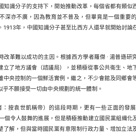
中國知識分子的支持下，開始推動改革，每個省都有類似
不深亦不廣，因為教育並不普及，但畢竟是一個重要
。1913年，中國知識分子甚至比西方人還早就開始討論
時改革難以成功的主因。根據西方學者羅傑 · 湯普遜研
建立了地方議會（諮議局），並積極從事公共衛生、地
離中央控制的一個鮮活實例。繼之，不少會館及同鄉會
似乎不願接受一切由中央規劃的統一體制。
年（編者：按袁世凱稱帝）的這段時期，更有一些正面的發
舉是一個令人鼓舞的進展，但是積極推動建立國民黨組織化
楚了解，但與當時國民黨有意限制行政力量、增加立法