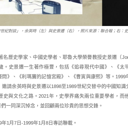
師跨世紀對談」，余英時（左）與史景遷（右），照片來源：聯合報；右：
，著名歷史學家、中國史學者、耶魯大學榮譽教授史景遷（Jonatha
5歲。史景遷一生著作極豐，包括《追尋現代中國》、《太
問》、《利瑪竇的記憶宮殿》、《曹寅與康熙》等。1999
邀請余英時與史景遷以1898至1989世紀交替中的中國知
歷史與文化之路。2021年，史學界痛失兩位重要學者，而
者們一同深沉悼念，並回顧兩位珍貴的思想交鋒。
年1月7日-1999年1月8日專訪聯載。