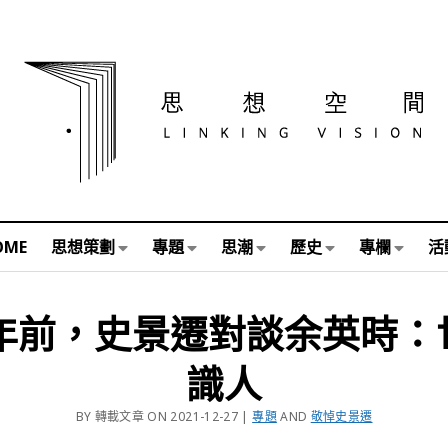
OME
思想策劃
專題
思潮
歷史
專欄
活
3年前，史景遷對談余英時：
識人
BY 轉載文章 ON 2021-12-27 |
專題
AND
敬悼史景遷