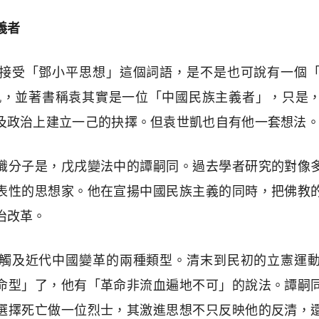
義者
接受「鄧小平思想」這個詞語，是不是也可說有一個
研究袁世凱，並著書稱袁其實是一位「中國民族主義者」，只
及政治上建立一己的抉擇。但袁世凱也自有他一套想法
識分子是，戊戌變法中的譚嗣同。過去學者研究的對像
表性的思想家。他在宣揚中國民族主義的同時，把佛教
治改革。
觸及近代中國變革的兩種類型。清末到民初的立憲運
命型」了，他有「革命非流血遍地不可」的說法。譚嗣
選擇死亡做一位烈士，其激進思想不只反映他的反清，