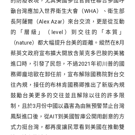
的防疫表現，尤其美國多位官員在聯合多國呼
籲台灣應加入世界衛生大會（WHA）、衛生部
長阿薩爾（Alex Azar）來台交流，更是從互動
的「層級」（level）到交往的「本質」
（nature）都大幅提升台美的距離。縱然在8月
蔡英文政府宣布擴大開放含萊克多巴胺的美豬
進口時，引發了民怨，不過2021年初川普的國
務卿龐培歐在卸任前，宣布解除國務院對台交
往內規，接任的布林肯國務卿推出了新版內規
鼓勵台美更多的交往並且解除以往的許多限
制，且於3月份中國以蟲害為由無預警禁止台灣
鳳梨進口後，從AIT到美國智庫公開用創意的方
式力挺台灣，都再度讓民眾看到美國在推動雙