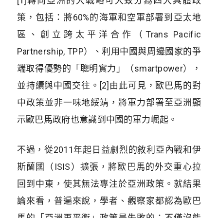
[1]轉向亞洲的大戰略可大致分為四大具體政
策，包括：將60%的海軍和空軍部署到亞太地
區、創立跨太平洋合作（Trans Pacific
Partnership, TPP）、利用中國與周邊國家的爭
端取得優勢的「聰明實力」（smartpower），
並持續與中國交往。[2]由此可見，歐巴馬的對
中政策並非一味地綏靖，將軍力部署至亞洲顯
示歐巴馬政府也意識到中國的軍力崛起。
不過，從2011年起日益劇烈的敘利亞內戰和伊
斯蘭國（ISIS）擴張，將歐巴馬的外交重心拉
回到中東，使其無法專注於亞洲政策。就結果
論來看，普遍來說，學者、觀察家都認為歐巴
馬的「亞洲再平衡」政策是失敗的：不僅沒能