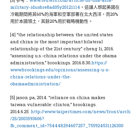
military-idusbre8ad05y20121114
。這讓人想起美國在
冷戰期間將其60%的海軍和空軍部署在北大西洋，而20%
用於本國領土，其餘20%用於戰略機動性。
[4] “the relationship between the united states
and china is the most important bilateral
relationship of the 21st century.” cheng li, 2016.
“assessing u.s.-china relations under the obama
administration.” brookings. 2016.8.30.
https://
www.brookings.edu/opinions/assessing-u-s-
china-relations-under-the-
obamaadministration/
[5] jason pa, 2014. “reliance on china makes
taiwan vulnerable: clinton.” brookings.
2014.6.25.
http://www.taipeitimes.com/news/front/arch
/25/2003593606?
fb_comment_id=754448294607257_755924531126300