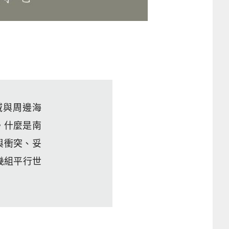
域與周邊海
。什麼是南
與衝突、妥
幾組平行世