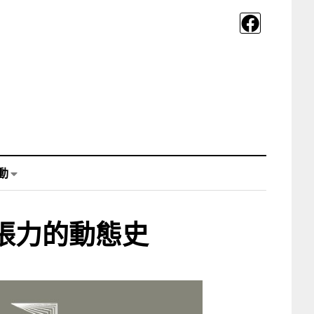
動
張力的動態史