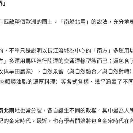
界」
有匹敵整個歐洲的國土。「南船北馬」的說法，充分地
的，不單只是說明以長江流域為中心的「南方」多運用
方」多運用馬匹進行陸運的交通運輸型態而已；還包含
牧與旱田農業）、自然景觀（與自然融合／與自然對峙
肉類與油脂的濃厚料理）等各式各樣、幾乎涵蓋了不
南北兩地也常分裂，各自誕生不同的政權。其中最為人
紀的金宋時代。最近，也有學者開始將包含金宋時代在