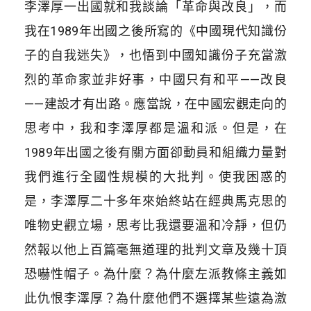
李澤厚一出國就和我談論「革命與改良」，而
我在1989年出國之後所寫的《中國現代知識份
子的自我迷失》，也悟到中國知識份子充當激
烈的革命家並非好事，中國只有和平——改良
——建設才有出路。應當說，在中國宏觀走向的
思考中，我和李澤厚都是溫和派。但是，在
1989年出國之後有關方面卻動員和組織力量對
我們進行全國性規模的大批判。使我困惑的
是，李澤厚二十多年來始終站在經典馬克思的
唯物史觀立場，思考比我還要溫和冷靜，但仍
然報以他上百篇毫無道理的批判文章及幾十頂
恐嚇性帽子。為什麼？為什麼左派教條主義如
此仇恨李澤厚？為什麼他們不選擇某些遠為激