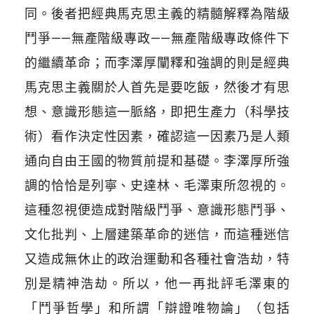
同。後者把經典馬克思主義的精髓解釋為階級
鬥爭——無產階級專政——無產階級專政條件下
的繼續革命；而李澤厚闡釋和強調的則是經典
馬克思主義關於人首先是要吃飯，然後才有思
想、意識形態這一脈絡，即把生產力（科學技
術）看作決定性因素，確認這一因素乃是人類
通向自由王國的物質前提和基礎。李澤厚所強
調的恰恰是列寧、史達林、毛澤東所忽視的。
這種忽視便造成對階級鬥爭、意識形態鬥爭、
文化批判、上層建築革命的迷信，而這種迷信
又造成無休止的政治運動和各種社會浩劫，特
別是精神浩劫。所以，他一再批評毛澤東的
「鬥爭哲學」和所謂「辯證唯物論」（包括