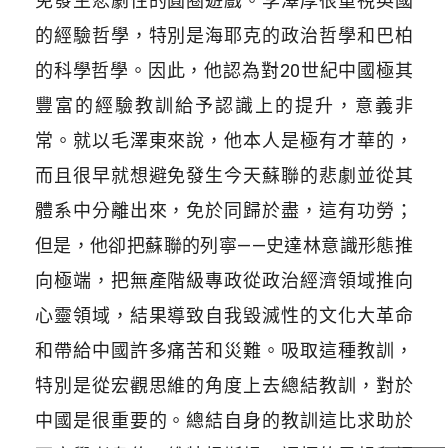
免發生悲劇性的圓圈遊戲。李澤厚很重視英國
的經驗哲學，特別是海耶克的政治哲學和巴柏
的科學哲學。因此，他認為對20世紀中國極其
豐富的經驗教訓給予認識上的提升，意義非
常。就以毛澤東來說，他本人是極有才華的，
而且很早就想避免發生今天蘇聯的悲劇並從其
體系中分離出來，免於同歸於盡，這有功勞；
但是，他卻把蘇聯的列寧——史達林意識形態推
向極端，把無產階級專政從政治經濟領域推向
心靈領域，結果導致自我毀滅性的文化大革命
和帶給中國許多痛苦和災難。吸取這種教訓，
特別是從宏觀思維的角度上去總結教訓，對於
中國是很重要的。總結自身的教訓這比求助於