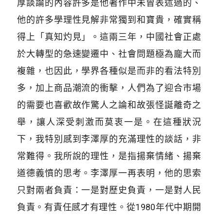
厚談論的內容許多是他著作中未曾表述過的、
他的許多學理性見解非常獨到和寶貴，確實稱
得上「真知灼見」。這兩三年，中國社會正處
於大轉型的急速變遷中、社會問題極為龐大而
複雜，也因此，學界各種似是而非的看法特別
多，加上商品潮流的衝擊，人們為了迎合市場
的需要也喜歡故作驚人之論和故張怪誕離奇之
舉，讓人深受刺激而莫衷一是。在這種狀況
下，我特別感到李澤厚的充滿理性的談話，非
常難得。我所說的理性，是指揚棄情緒、揚棄
道德義憤的思考。李澤厚一再表明，他的思索
只對兩者負責：一是對歷史負責，一是對人民
負責。有責任感才有理性。從1980年代中期開