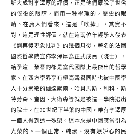
靳大成對李澤厚的評價，正是他們擺脫了世俗
的僕役的眼睛，而用一種學理的，歷史的眼
睛。在庸人們看來，這是「吹捧」，其實不
對，這是理性評價。就在這兩位年輕學人發表
《劉再復現象批判》的幾個月後，著名的法國
國際哲學院宣佈李澤厚為正式成員（院士），
給予這一榮譽的都是當代國際上最傑出的哲學
家。在西方學界享有極高聲譽同時也被中國學
人十分崇敬的伽達默爾、哈貝馬斯、利科、斯
特勞森、奎因、大衛森等就是被這一學院選出
的院士。在20世紀下半葉的中國，唯有李澤厚
一個人得到這一殊榮。這本來是中國應當引為
光榮的。一個正常、純潔、沒有嫉妒心的民