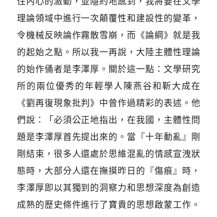
住內心的激動，並隱約地感到，我將要在文學
理論領域中進行一次顛覆性和建設性的變革，
令機械反映論作霧散雪崩，而《論綱》就是我
的起始之點。所以我一再說，大陸主體性理論
的始作俑者是李澤厚。關於這一點：文學研究
所的兩位優秀的年輕學人陳燕谷和靳大成在
《劉再復現象批判》中曾作過精彩的表述。他
們說：「必須公正地指出，在我國，主體性問
題是李澤厚首先提出來的。當『十年動亂』剛
剛結束，很多人還處於思維混亂的情感宣洩狀
態時，大部分人還在撫摸昨日的『傷痕』時，
李澤厚即以其獨到的洞察力和思想深度為創造
成熟的歷史條件進行了寶貴的思想啟蒙工作。