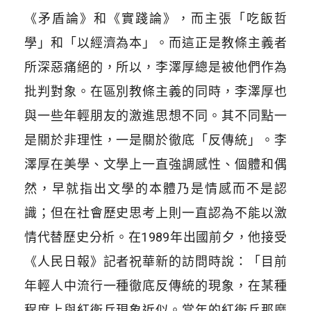
《矛盾論》和《實踐論》，而主張「吃飯哲
學」和「以經濟為本」。而這正是教條主義者
所深惡痛絕的，所以，李澤厚總是被他們作為
批判對象。在區別教條主義的同時，李澤厚也
與一些年輕朋友的激進思想不同。其不同點一
是關於非理性，一是關於徹底「反傳統」。李
澤厚在美學、文學上一直強調感性、個體和偶
然，早就指出文學的本體乃是情感而不是認
識；但在社會歷史思考上則一直認為不能以激
情代替歷史分析。在1989年出國前夕，他接受
《人民日報》記者祝華新的訪問時說：「目前
年輕人中流行一種徹底反傳統的現象，在某種
程度上與紅衛兵現象近似。當年的紅衛兵那麼