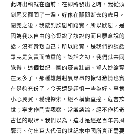
此時出稿就在面前，在即將發出之時，我從頭
到尾又翻閱了一遍，好像在翻閱逝去的歲月。
閱完之後，我感到欣慰和踏實。所以欣慰，是
因為我以自由的心靈說了該說的而且願意說的
話，沒有背叛自己；所以踏實，是我們的談話
畢竟是負責而慎重的。談話之初，我們就共同
覺得，這個世紀中國的豪言壯語、驚人妙論實
在太多了，那種雄赳赳氣昂昂的慷慨激情也實
在是夠充份了。今天還是謹慎一些為好。寧肯
小心翼翼，穩健探索，絕不橫衝直撞、危言欺
世；寧肯作鬥實觀察、常識談論，絕不作稀奇
古怪的眼睛。我們以為，這才是經過百年暴風
驟雨、付出巨大代價的世紀末中國所真正需要