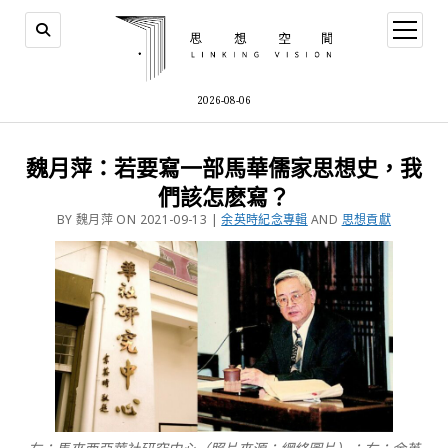
2026-08-06
魏月萍：若要寫一部馬華儒家思想史，我
們該怎麽寫？
BY 魏月萍 ON 2021-09-13 |
余英時紀念專輯
AND
思想貢獻