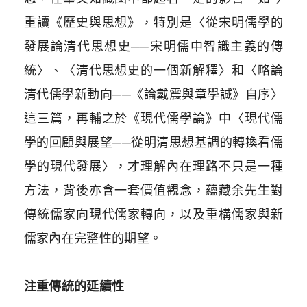
重讀《歷史與思想》，特別是
〈
從宋明儒學的
發展論清代思想史──宋明儒中智識主義的傳
統〉、〈清代思想史的一個新解釋〉和〈略論
清代儒學新動向──《論戴震與章學誠》自序〉
這三篇，再輔之於《現代儒學論》中〈現代儒
學的回顧與展望──從明清思想基調的轉換看儒
學的現代發展〉，才理解內在理路不只是一種
方法，背後亦含一套價值觀念，蘊藏余先生對
傳統儒家向現代儒家轉向，以及重構儒家與新
儒家內在完整性的期望。
注重傳統的延續性