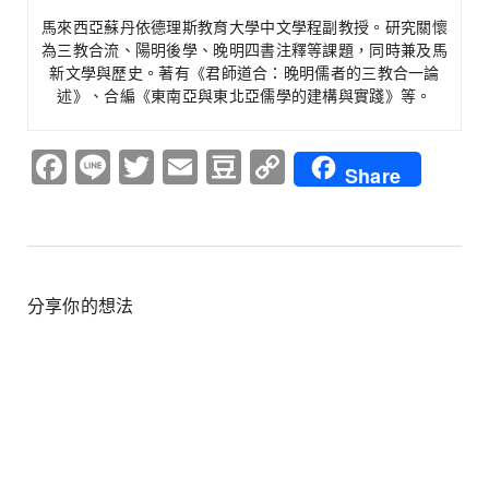
馬來西亞蘇丹依德理斯教育大學中文學程副教授。研究關懷
為三教合流、陽明後學、晚明四書注釋等課題，同時兼及馬
新文學與歷史。著有《君師道合：晚明儒者的三教合一論
述》、合編《東南亞與東北亞儒學的建構與實踐》等。
Facebook
Line
Twitter
Email
Douban
Copy
Share
Link
分享你的想法