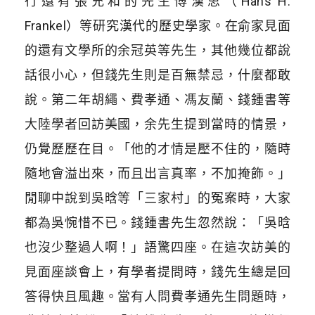
行還有張充和的先生傅漢思（Hans H.
Frankel）等研究漢代的歷史學家。在俞家見面
的還有文學所的余冠英等先生，其他幾位都說
話很小心，但錢先生則是百無禁忌，什麼都敢
說。第二年胡繩、費孝通、馮友蘭、錢鍾書等
大陸學者回訪美國，余先生提到當時的情景，
仍覺歷歷在目。「他的才情是壓不住的，隨時
隨地會溢出來，而且出言真率，不加掩飾。」
閒聊中說到吳晗等「三家村」的冤案時，大家
都為吳惋惜不已。錢鍾書先生忽然說：「吳晗
也沒少整過人啊！」語驚四座。在這次訪美的
見面座談會上，有學者提問時，錢先生總是回
答得快且風趣。當有人問費孝通先生問題時，