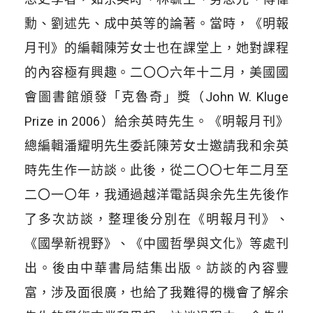
勳、劉述先、成中英等的論著。當時，《明報
月刊》的編輯陳芳女士也在課堂上，她對課程
的內容極有興趣。二〇
〇
六年十二月，美國國
會圖書館頒發「克魯奇」獎（John W. Kluge
Prize in 2006）給余英時先生。《明報月刊》
總編輯潘耀明先生委託陳芳女士邀請我和余英
時先生作一訪談。此後，從二
〇
〇
七年二月至
二
〇
一
〇
年，我通過越洋電話與余先生先後作
了多次訪談，整理後分別在《明報月刊》、
《國學新視野》、《中國哲學與文化》等處刊
出。後由中華書局結集出版。訪談的內容豐
富，涉及面很廣，也給了我難得的機會了解余