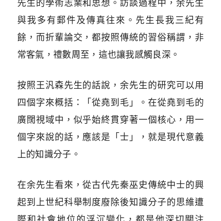
先生的學術志業和思想。訪談過程中，余先生
與我多有郵件及傳真往來。先生長我三紀有
餘，而折輩論交，都按照傳統的習俗稱謂，非
常客氣，禮數周至，這也讓我感觸良深。
按照王汎森先生的話說，余先生的研究可以用
四個字來概括：「從堯到毛」。在從堯到毛的
廣闊視域中，似乎始終貫穿著一個核心，用一
個字來說的話，應該是「士」，就是現代意義
上的知識分子。
在余先生看來，從古代先秦巫史傳統中士的興
起到上世紀科舉制度廢除後知識分子的思維遭
際和社會地位的浮沉變化，都是他深切關注