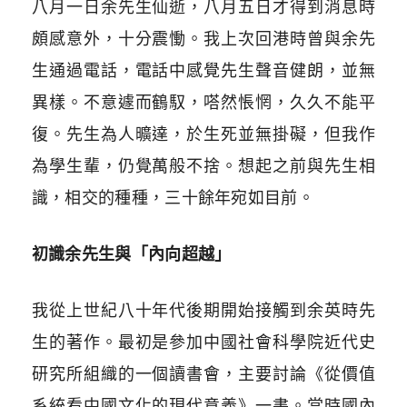
八月一日余先生仙逝，八月五日才得到消息時
頗感意外，十分震慟。我上次回港時曾與余先
生通過電話，電話中感覺先生聲音健朗，並無
異樣。不意遽而鶴馭，嗒然悵惘，久久不能平
復。先生為人曠達，於生死並無掛礙，但我作
為學生輩，仍覺萬般不捨。想起之前與先生相
識，相交的種種，三十餘年宛如目前。
初識余先生與「內向超越」
我從上世紀八十年代後期開始接觸到余英時先
生的著作。最初是參加中國社會科學院近代史
研究所組織的一個讀書會，主要討論《從價值
系統看中國文化的現代意義》一書。當時國內