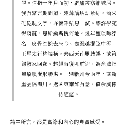
墨。彈指十年見面初，辟廬叢窈離城居。
我有繁言期問道，遽薄講坫語縈紆。爾來
矻矻耽文字，亦懷鉛槧思一試。繆許學苑
得窺籬，恩斯勤斯愧何地。幾年塵瑣噉浮
名，皮骨空餘去來今。楚灘越瀨弦中泝，
王屋太行楮端橫。泰西天南屢歧誤，欲策
歸鞍忍回顧。趑趄時復叩前途，為余遙指
粵嶠嶼瀠形勝處。一別新州今兩年，望斷
重雲隔海川。返國東南如有意，償余胸愫
侍經筵。
詩中所言，都是實錄和內心的真實感受。