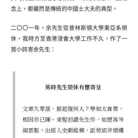
念上，都儼然是傳統的中國士大夫的典型。
二
〇
〇
一年，余先生從普林斯頓大學東亞系榮
休，我時方至香港浸會大學工作不久，作了一
首小詩寄余先生：
英時先生榮休有懷寄呈
文章久零落，振起復何人？學如太倉粟，
相因亦已陳。束髮初讀先生作，如歷高岑
覘雲壑。出經入史劇縱橫，詎勞郢斧煩繩