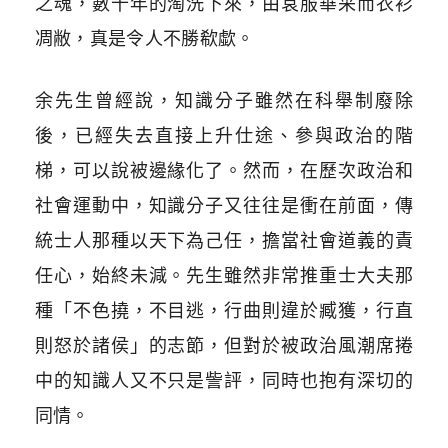
之魂，數千年的淘洗下來，由袞服華采而衣衫
凋敝，真是令人不勝欷歔。
余先生曾經說，知識分子雖然在科舉制廢除
後，已經失去直接上升仕途、參與政治的階
梯，可以說被邊緣化了。然而，在歷次政治和
社會運動中，知識分子又往往是衝在前面，傳
統士人那種以天下為己任，擔當社會道義的責
任心，始終未減。先生雖然非常推重士大夫那
種「不色撓，不目逃，行曲則違於臧獲，行直
則怒於諸侯」的志節，但對於被政治風潮席捲
中的知識人又不只是訾評，同時也抱有深切的
同情。