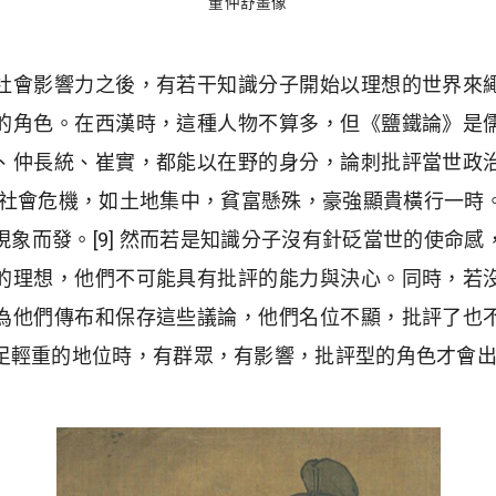
董仲舒畫像
社會影響力之後，有若干知識分子開始以理想的世界來
的角色。在西漢時，這種人物不算多，但《鹽鐵論》是
、仲長統、崔實，都能以在野的身分，論刺批評當世政
後，社會危機，如土地集中，貧富懸殊，豪強顯貴橫行一
象而發。[9] 然而若是知識分子沒有針砭當世的使命
的理想，他們不可能具有批評的能力與決心。同時，若
為他們傳布和保存這些議論，他們名位不顯，批評了也
足輕重的地位時，有群眾，有影響，批評型的角色才會