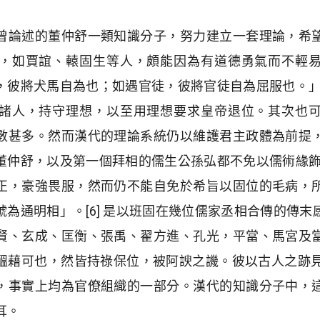
曾論述的董仲舒一類知識分子，努力建立一套理論，希
，如賈誼、轅固生等人，頗能因為有道德勇氣而不輕
彼將犬馬自為也；如遇官徒，彼將官徒自為屈服也。」[
諸人，持守理想，以至用理想要求皇帝退位。其次也
數甚多。然而漢代的理論系統仍以維護君主政體為前提
仲舒，以及第一個拜相的儒生公孫弘都不免以儒術緣飾。
正，豪強畏服，然而仍不能自免於希旨以固位的毛病，
為通明相」。[6] 是以班固在幾位儒家丞相合傳的傳
賢、玄成、匡衡、張禹、翟方進、孔光，平當、馬宮及
醞藉可也，然皆持祿保位，被阿諛之譏。彼以古人之跡見繩
，事實上均為官僚組織的一部分。漢代的知識分子中，
耳。