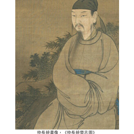
仲長統畫像，《仲長統樂志圖》