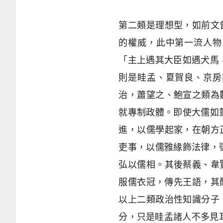
第二類是理想型，如前文
的權威，此中第一流人物
「主上遇其大臣如遇犬馬，
則是眭孟、夏賀良、京房
治，蕭望之、鮑宣之類為
就專制政體。即使大儒如董
進，以儒學起家，在朝方
吏事，以儒雅緣飾法律，號
弘以儒相。其後蔡義、韋
服儒衣冠，傳先王語，其
以上二類政治性知識分子
分，只是眭孟諸人不多見