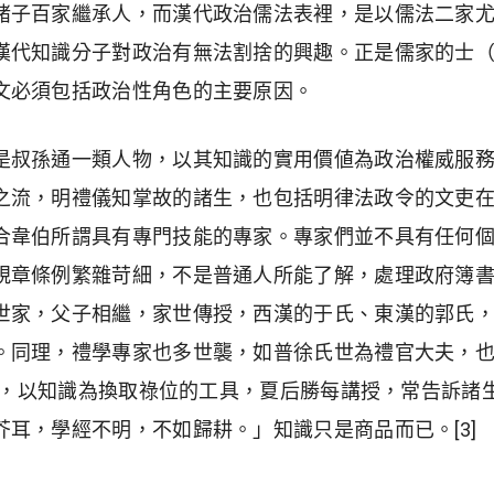
諸子百家繼承人，而漢代政治儒法表裡，是以儒法二家
漢代知識分子對政治有無法割捨的興趣。正是儒家的士
文必須包括政治性角色的主要原因。
是叔孫通一類人物，以其知識的實用價値為政治權威服
之流，明禮儀知掌故的諸生，也包括明律法政令的文吏
合韋伯所謂具有專門技能的專家。專家們並不具有任何
章條例繁雜苛細，不是普通人所能了解，處理政府簿書，
世家，父子相繼，家世傳授，西漢的于氏、東漢的郭氏
。同理，禮學專家也多世襲，如普徐氏世為禮官大夫，
人物，以知識為換取祿位的工具，夏后勝每講授，常告訴
耳，學經不明，不如歸耕。」知識只是商品而已。[3]