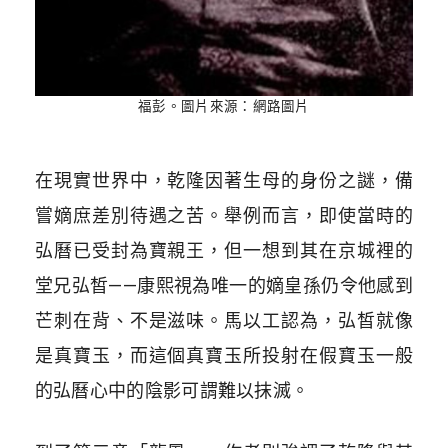
福彭。圖片來源：網路圖片
在現實世界中，乾隆因著生母的身份之謎，備
嘗嫡庶差別待遇之苦。舉例而言，即使當時的
弘曆已受封為寶親王，但一想到其在京城裡的
堂兄弘皙——康熙視為唯一的嫡皇孫仍令他感到
芒刺在背、不是滋味。馬以工認為，弘皙就像
是真寶玉，而這個真寶玉所投射在假寶玉一般
的弘曆心中的陰影可謂難以抹滅。