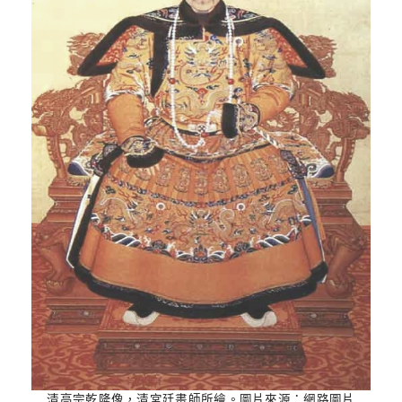
清高宗乾隆像，清宮廷畫師所繪。圖片來源：網路圖片