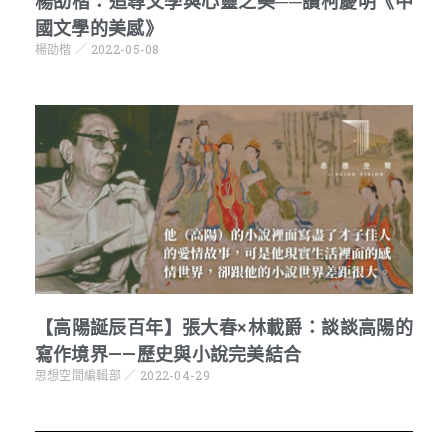
楊劭楷：追尋文學與心靈之美──讀柯慶明《中
國文學的美感》
楊劭楷
2022-05-08
【高陽誕辰百年】張大春×林載爵：談談高陽的
寫作境界——歷史與小說完美結合
思想空間編輯部
2022-04-29