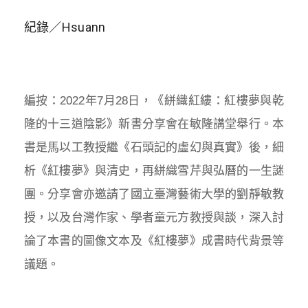
紀錄／Hsuann
編按：2022年7月28日，《絣織紅縷：紅樓夢與乾
隆的十三道陰影》新書分享會在敏隆講堂舉行。本
書是馬以工教授繼《石頭記的虛幻與真實》後，細
析《紅樓夢》與清史，再絣織雪芹與弘曆的一生謎
團。分享會亦邀請了國立臺灣藝術大學的劉靜敏教
授，以及台灣作家、學者童元方教授與談，深入討
論了本書的圖像文本及《紅樓夢》成書時代背景等
議題。