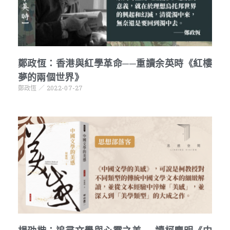
鄭政恆：香港與紅學革命──重讀余英時《紅樓
夢的兩個世界》
鄭政恆
2022-07-27