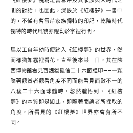
《紅樓夢》視為是曹雪芹及其家族與大時代之
間的對話，也因此，深嵌於《紅樓夢》一書中
的，不僅有曹雪芹家族獨特的印記，乾隆時代
獨特的時代風貌亦躍動於字裡行間。
馬以工自年幼時便踏入《紅樓夢》的世界，然
而卻猶如霧裡看花，直至後來某一日，其在陝
西博物館看見西魏獨孤信二十六面體印——一顆
隨著觀賞者觀看角度不同而能看見面數不一的
八稜二十六面球體時，忽然體悟到，《紅樓
夢》的本質即是如此，即隨著閱讀者所採取的
角度，所看見的《紅樓夢》世界亦會有所不
同。