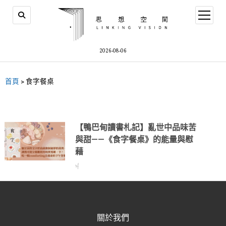
2026-08-06
首頁
>
食字餐桌
【鴨巴甸讀書札記】亂世中品味苦
與甜——《食字餐桌》的能量與慰
藉
sf
關於我們