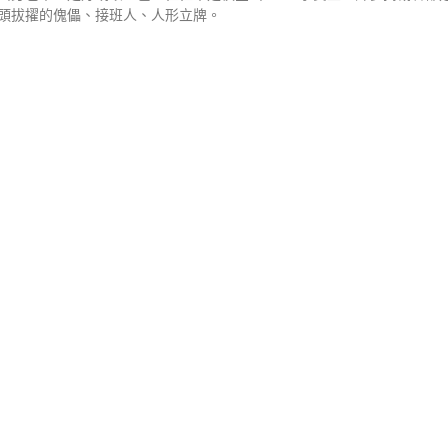
頭拔擢的傀儡、接班人、人形立牌。