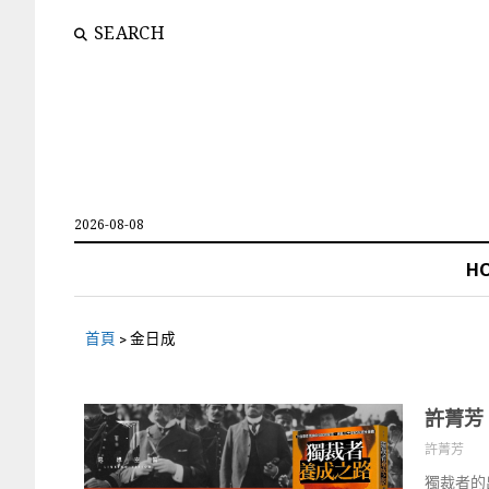
SEARCH
2026-08-08
H
首頁
>
金日成
許菁芳
許菁芳
獨裁者的