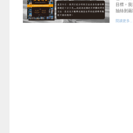
目標，我
抽絲剝繭
閱讀更多...