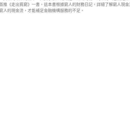
首推《走出貧窮》一書，這本書根據窮人的財務日記，詳細了解窮人現金
窮人的現金流，才能補足金融機構服務的不足。