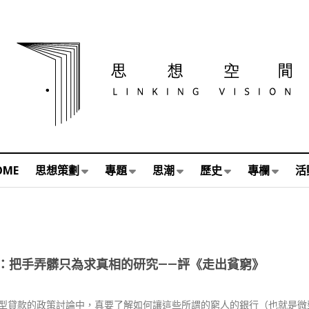
OME
思想策劃
專題
思潮
歷史
專欄
活
：把手弄髒只為求真相的研究——評《走出貧窮》
型貸款的政策討論中，真要了解如何讓這些所謂的窮人的銀行（也就是微