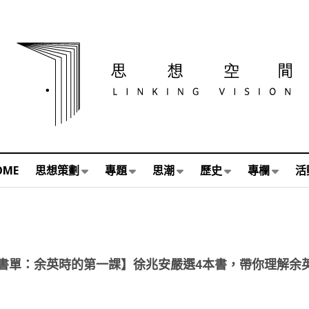
OME
思想策劃
專題
思潮
歷史
專欄
活
書單：余英時的第一課】徐兆安嚴選4本書，帶你理解余