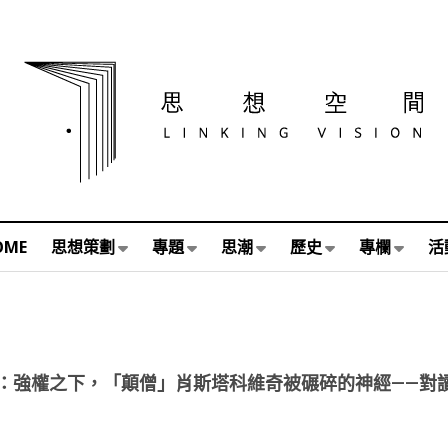
OME
思想策劃
專題
思潮
歷史
專欄
活
：強權之下，「顛僧」肖斯塔科維奇被碾碎的神經——對