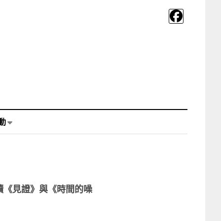
動
讀《見證》與《時間的噪