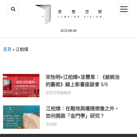
2026-08-08
首頁
>
江柏煒
宋怡明×江柏煒×涂豐恩：《被統治
的藝術》線上新書座談會 3/5
思想空間編輯部
江柏煒：在戰地與邊陲想像之外，
如何開啟「金門學」研究？
呂伊庭