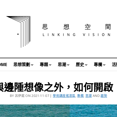
OME
思想策劃
專題
思潮
歷史
專欄
活
與邊陲想像之外，如何開啟
BY 呂伊庭 ON 2021-11-07 |
學術講座搖滾區
,
專欄
,
思潮
AND
趨勢