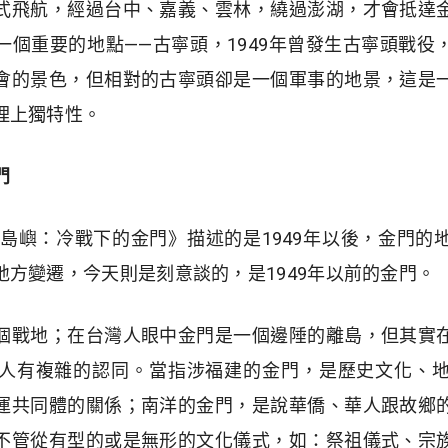
式飛航，經過台中、嘉義、雲林，繞過澎湖，才會抵達
一個重要的地點——古寧頭，1949年曾發生古寧頭戰役
會的景色，但相對的古寧頭卻是一個軍事的地景，這是
理上獨特性。
門
線島嶼：冷戰下的金門》描述的是1949年以後，金門
方變遷，今天則是刻意談的，是1949年以前的金門。
個戰地；在台灣人眼中金門是一個邊陲的離島，但其實
人有複雜的認同。當指涉福建的金門，是歷史文化、
運共同體的關係；南洋的金門，是說華僑、華人跟故鄉
不管從有型的或是無形的文化儀式，如：祭祖儀式、宗