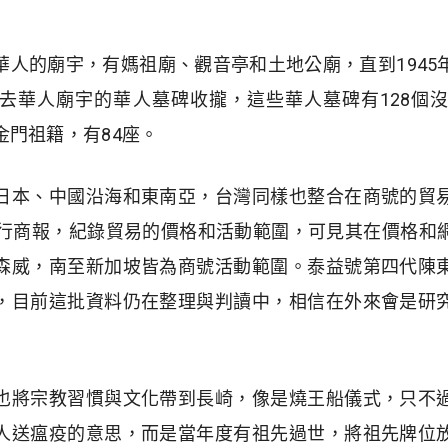
華人的廟宇，有媽祖廟、觀音亭和土地公廟，直到1945
去華人廟宇的華人墓碑收攏，這些華人墓碑有128個
金門祖籍，有84座。
日本、中國沿海和東南亞，台灣同樣也整合在商號的貿
發行商報，紀錄貿易的價格和活動範圍，可見其在價格和
森威，南至新加坡皆為商號活動範圍。泰益號第四代陳
，目前這批資料仍在整理與判讀中，相信在外來會是研
也將宗教習慣與文化帶到長崎，像是燒王船儀式，只不
人送瘟疫的意思，而是當年度有祖先過世，將祖先牌位