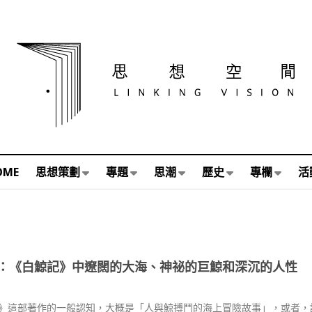
OME
思想策劃
專題
思潮
歷史
專欄
活
：《白鯨記》中遼闊的大海、神祕的巨鯨和深沉的人性
》這部著作的一般認知，大概是「人與鯨搏鬥的海上冒險故事」，或者，