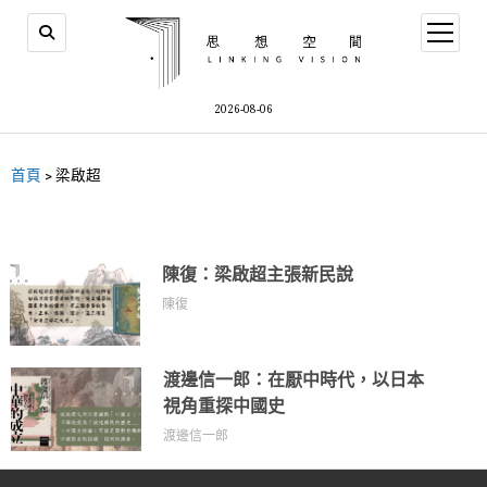
2026-08-06
首頁
>
梁啟超
陳復：梁啟超主張新民說
陳復
渡邊信一郎：在厭中時代，以日本
視角重探中國史
渡邊信一郎