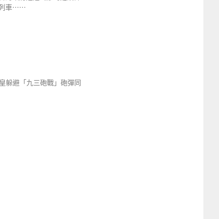
列車⋯⋯
皇躲避「九三砲戰」砲彈同