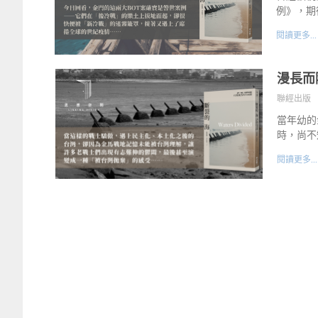
例》，期
閱讀更多...
漫長而
聯經出版
當年幼的
時，尚不
閱讀更多...