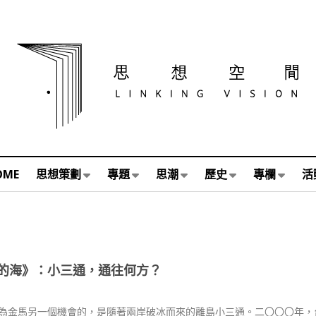
OME
思想策劃
專題
思潮
歷史
專欄
活
的海》：小三通，通往何方？
為金馬另一個機會的，是隨著兩岸破冰而來的離島小三通。二〇〇〇年，