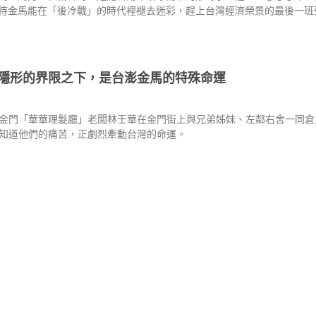
待金馬能在「後冷戰」的時代裡褪去迷彩，趕上台灣經濟榮景的最後一班
隱形的界限之下，是台澎金馬的特殊命運
金門「華華理髮廳」老闆林壬華在金門街上與兄弟姊妹、左鄰右舍一同倉
知道他們的痛苦，正劇烈牽動台灣的命運。