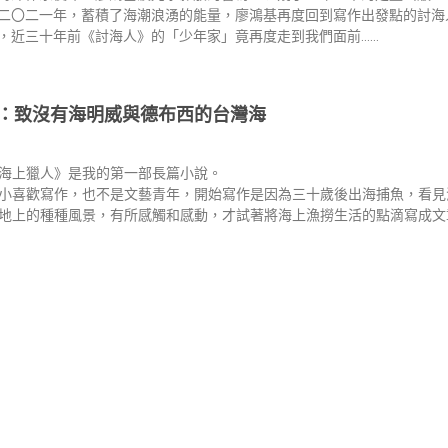
二〇二一年，蓄積了海潮浪湧的能量，廖鴻基再度回到寫作出發點的討海
，近三十年前《討海人》的「少年家」竟再度走到我們面前……
：致沒有海明威與德布西的台灣海
海上獵人》是我的第一部長篇小說。
小喜歡寫作，也不是文藝青年，開始寫作是因為三十歲後出海捕魚，看見
地上的種種風景，有所感觸和感動，才試著將海上漁撈生活的點滴寫成文