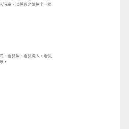
人沿岸，以靜謐之筆拍出一摺
海、看見魚、看見漁人，看見
章。