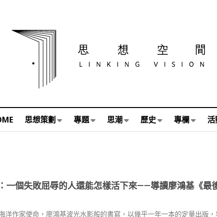
OME
思想策劃
專題
思潮
歷史
專欄
活
：一個失敗屈辱的人還能怎樣活下來——導讀廖鴻基《最
海洋作家使命，廖鴻基波光水影般的書寫，以幾乎一年一本的定量出版，