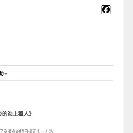
動
後的海上獵人》
早為讀者的眼目擴延出一方浩