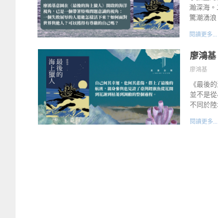
瀚深海。
驚潮湧浪
閱讀更多...
廖鴻基
廖鴻基
《最後的
並不是從
不同於陸
閱讀更多...