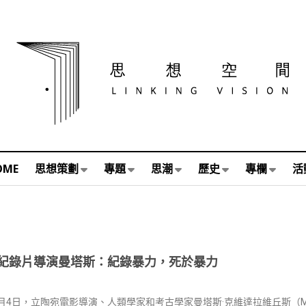
OME
思想策劃
專題
思潮
歷史
專欄
活
紀錄片導演曼塔斯：紀錄暴力，死於暴力
2月4日，立陶宛電影導演、人類學家和考古學家曼塔斯·克維達拉維丘斯（Mantas 