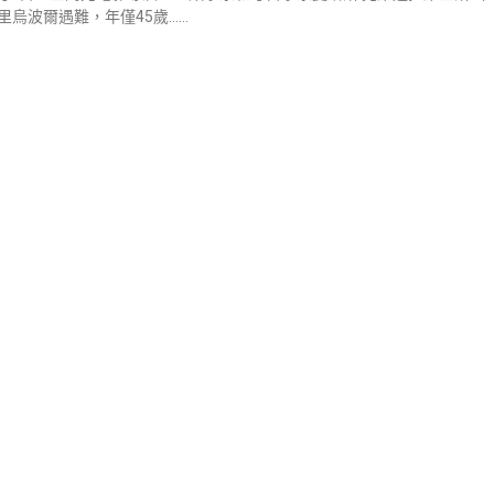
里烏波爾遇難，年僅45歲……