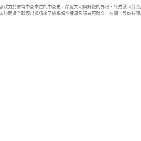
思致力於書寫中亞本位的中亞史，顛覆文明與野蠻的界限，終成就《絲路
如何閱讀？聯經出版請來了總編輯涂豐恩及譯者苑默文，在網上與你共讀