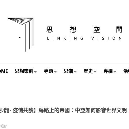
OME
思想策劃
專題
思潮
歷史
專欄
活
沙龍 · 疫情共讀】絲路上的帝國：中亞如何影響世界文
編輯部