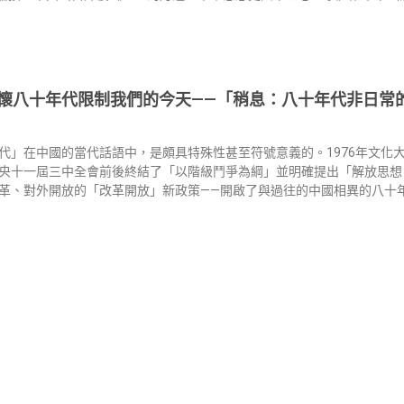
懷八十年代限制我們的今天——「稍息：八十年代非日常
代」在中國的當代話語中，是頗具特殊性甚至符號意義的。1976年文化大
央十一屆三中全會前後終結了「以階級鬥爭為綱」並明確提出「解放思想
革、對外開放的「改革開放」新政策——開啟了與過往的中國相異的八十