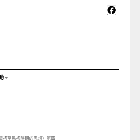
動
〈清初至民初時期的思想〉第四