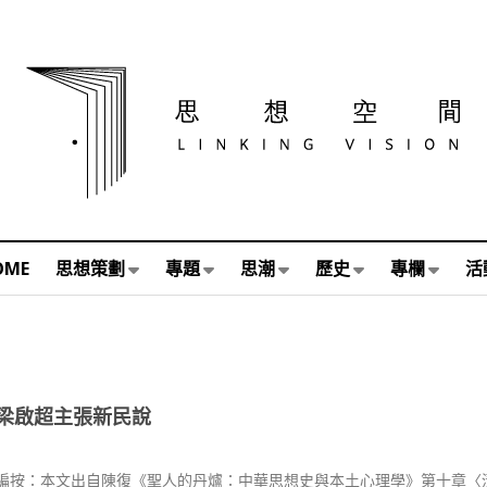
OME
思想策劃
專題
思潮
歷史
專欄
活
梁啟超主張新民說
復 編按：本文出自陳復《聖人的丹爐：中華思想史與本土心理學》第十章