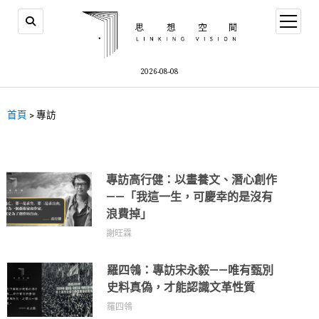
2026-08-08
首頁
>
專訪
專訪高行健：以畫養文、潛心創作
——「我這一生，可慶幸的是沒有
浪費掉」
謝旺霖
羅四鴒：專訪宋永毅——唯有甄別
史料真偽，才能認識文革性質
羅四鴒