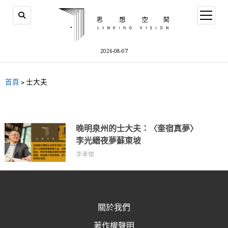
2026-08-07
首頁
>
士大夫
晚明泉州的士大夫：〈奎宿真夢〉
李光縉夜夢蘇東坡
李孝悌
關於我們
著作權聲明