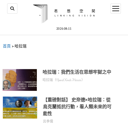
2026-08-11
首頁
>
哈拉瑞
哈拉瑞：我們生活在思想牢獄之中
哈拉瑞（Yuval Noah Harari）
【重磅對話】 史奈德×哈拉瑞：從
烏克蘭抵抗行動，看人類未來的可
能性
呂季儒