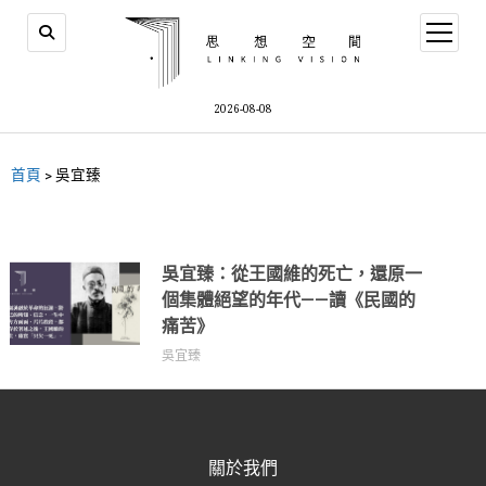
2026-08-08
首頁
>
吳宜臻
吳宜臻：從王國維的死亡，還原一
個集體絕望的年代——讀《民國的
痛苦》
吳宜臻
關於我們