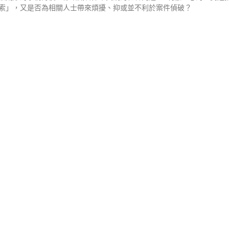
索」，又是否為相關人士帶來煩擾、抑或並不利於案件偵破？